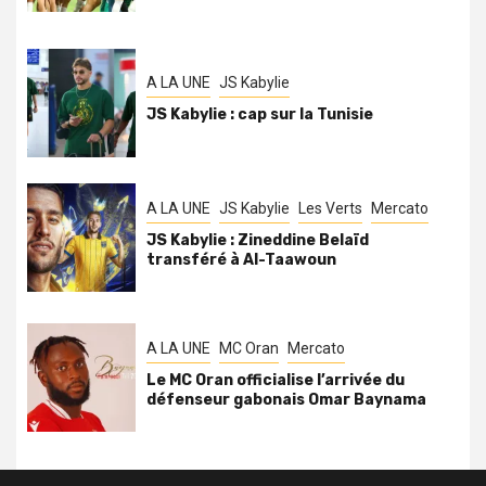
A LA UNE
JS Kabylie
JS Kabylie : cap sur la Tunisie
A LA UNE
JS Kabylie
Les Verts
Mercato
JS Kabylie : Zineddine Belaïd
transféré à Al-Taawoun
A LA UNE
MC Oran
Mercato
Le MC Oran officialise l’arrivée du
défenseur gabonais Omar Baynama