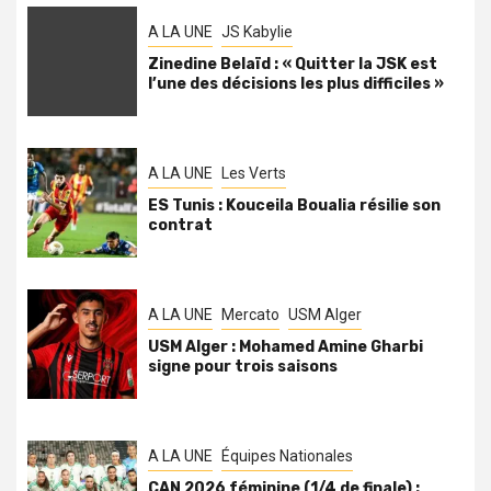
A LA UNE
JS Kabylie
Zinedine Belaïd : « Quitter la JSK est
l’une des décisions les plus difficiles »
A LA UNE
Les Verts
ES Tunis : Kouceila Boualia résilie son
contrat
A LA UNE
Mercato
USM Alger
USM Alger : Mohamed Amine Gharbi
signe pour trois saisons
A LA UNE
Équipes Nationales
CAN 2026 féminine (1/4 de finale) :