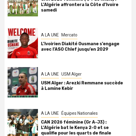
L’Algérie affrontera la Côte d’Ivoire
samedi
A LA UNE
Mercato
L’Ivoirien Diakité Ousmane s’engage
avec l’ASO Chlef jusqu’en 2029
A LA UNE
USM Alger
USM Alger : Arezki Remmane succède
à Lamine Kebir
A LA UNE
Équipes Nationales
CAN 2026 féminine (Gr A-J3) :
L’Algérie bat le Kenya 2-0 et se
qualifie pour les quarts de finale