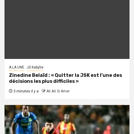
A LA UNE
JS Kabylie
Zinedine Belaïd : « Quitter la JSK est l’une des
décisions les plus difficiles »
3 minutes il y a
Ali Ait Si Amer