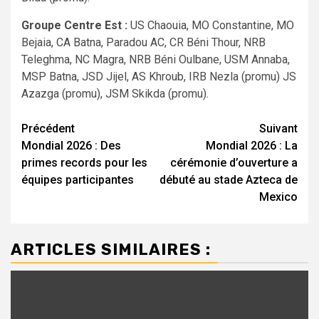
Groupe Centre Est :
US Chaouia, MO Constantine, MO
Bejaia, CA Batna, Paradou AC, CR Béni Thour, NRB
Teleghma, NC Magra, NRB Béni Oulbane, USM Annaba,
MSP Batna, JSD Jijel, AS Khroub, IRB Nezla (promu) JS
Azazga (promu), JSM Skikda (promu).
Navigation
Précédent
Suivant
Mondial 2026 : Des
Mondial 2026 : La
d’article
primes records pour les
cérémonie d’ouverture a
équipes participantes
débuté au stade Azteca de
Mexico
ARTICLES SIMILAIRES :