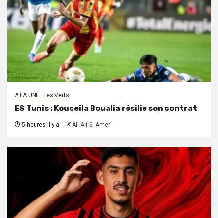
A LA UNE
Les Verts
ES Tunis : Kouceila Boualia résilie son contrat
5 heures il y a
Ali Ait Si Amer