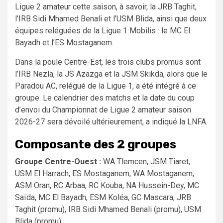
Ligue 2 amateur cette saison, à savoir, la JRB Taghit,
l’IRB Sidi Mhamed Benali et l’USM Blida, ainsi que deux
équipes reléguées de la Ligue 1 Mobilis : le MC El
Bayadh et l’ES Mostaganem.
Dans la poule Centre-Est, les trois clubs promus sont
l’IRB Nezla, la JS Azazga et la JSM Skikda, alors que le
Paradou AC, relégué de la Ligue 1, a été intégré à ce
groupe. Le calendrier des matchs et la date du coup
d’envoi du Championnat de Ligue 2 amateur saison
2026-27 sera dévoilé ultérieurement, a indiqué la LNFA.
Composante des 2 groupes
Groupe Centre-Ouest :
WA Tlemcen, JSM Tiaret,
USM El Harrach, ES Mostaganem, WA Mostaganem,
ASM Oran, RC Arbaa, RC Kouba, NA Hussein-Dey, MC
Saïda, MC El Bayadh, ESM Koléa, GC Mascara, JRB
Taghit (promu), IRB Sidi Mhamed Benali (promu), USM
Blida (promu).