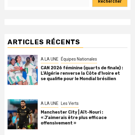
Rechercher
ARTICLES RÉCENTS
A LA UNE
Équipes Nationales
CAN 2026 féminine (quarts de finale) :
L’Algérie renverse la Côte d’Ivoire et
se qualifie pour le Mondial brésilien
A LA UNE
Les Verts
Manchester City | Aït-Nouri :
« J’aimerais être plus efficace
offensivement »