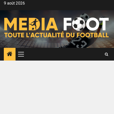
Aller
9 août 2026
au
contenu
Menu
principal