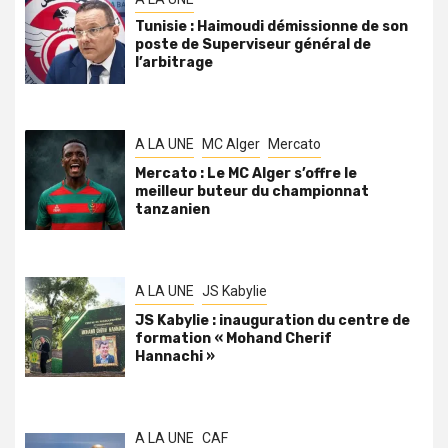
Tunisie : Haimoudi démissionne de son
poste de Superviseur général de
l’arbitrage
A LA UNE
MC Alger
Mercato
Mercato : Le MC Alger s’offre le
meilleur buteur du championnat
tanzanien
A LA UNE
JS Kabylie
JS Kabylie : inauguration du centre de
formation « Mohand Cherif
Hannachi »
A LA UNE
CAF