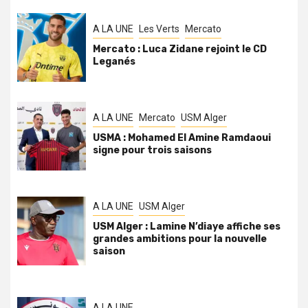
A LA UNE
Les Verts
Mercato
Mercato : Luca Zidane rejoint le CD
Leganés
A LA UNE
Mercato
USM Alger
USMA : Mohamed El Amine Ramdaoui
signe pour trois saisons
A LA UNE
USM Alger
USM Alger : Lamine N’diaye affiche ses
grandes ambitions pour la nouvelle
saison
A LA UNE