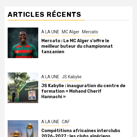
ARTICLES RÉCENTS
A LA UNE
MC Alger
Mercato
Mercato : Le MC Alger s’offre le
meilleur buteur du championnat
tanzanien
A LA UNE
JS Kabylie
JS Kabylie : inauguration du centre de
formation « Mohand Cherif
Hannachi »
A LA UNE
CAF
Compétitions africaines interclubs
2026-2027 : les clubs algériens