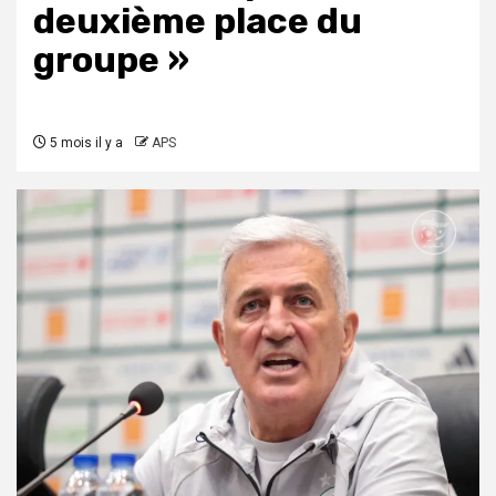
deuxième place du
groupe »
5 mois il y a
APS