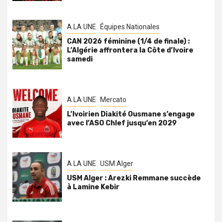
A LA UNE
Équipes Nationales
CAN 2026 féminine (1/4 de finale) :
L’Algérie affrontera la Côte d’Ivoire
samedi
A LA UNE
Mercato
L’Ivoirien Diakité Ousmane s’engage
avec l’ASO Chlef jusqu’en 2029
A LA UNE
USM Alger
USM Alger : Arezki Remmane succède
à Lamine Kebir