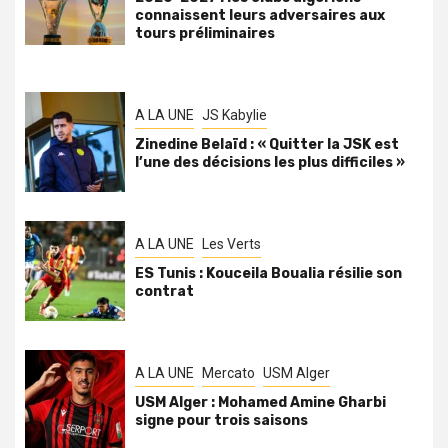
connaissent leurs adversaires aux
tours préliminaires
A LA UNE
JS Kabylie
Zinedine Belaïd : « Quitter la JSK est
l’une des décisions les plus difficiles »
A LA UNE
Les Verts
ES Tunis : Kouceila Boualia résilie son
contrat
A LA UNE
Mercato
USM Alger
USM Alger : Mohamed Amine Gharbi
signe pour trois saisons