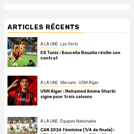
ARTICLES RÉCENTS
A LA UNE
Les Verts
ES Tunis : Kouceila Boualia résilie son
contrat
A LA UNE
Mercato
USM Alger
USM Alger : Mohamed Amine Gharbi
signe pour trois saisons
A LA UNE
Équipes Nationales
CAN 2026 féminine (1/4 de finale) :