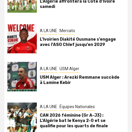
L’Algérie affrontera la Côte d’Ivoire
samedi
A LA UNE
Mercato
L’Ivoirien Diakité Ousmane s’engage
avec l’ASO Chlef jusqu’en 2029
A LA UNE
USM Alger
USM Alger : Arezki Remmane succède
à Lamine Kebir
A LA UNE
Équipes Nationales
CAN 2026 féminine (Gr A-J3) :
L’Algérie bat le Kenya 2-0 et se
qualifie pour les quarts de finale