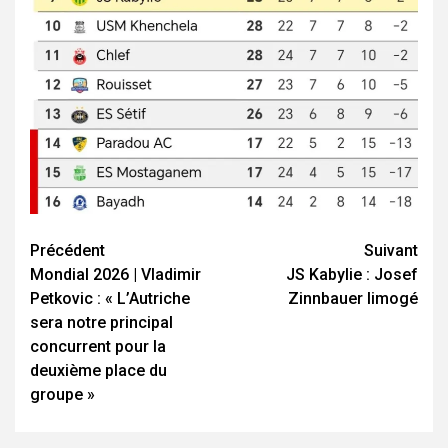
Navigation
Précédent
Suivant
Mondial 2026 | Vladimir
JS Kabylie : Josef
d’article
Petkovic : « L’Autriche
Zinnbauer limogé
sera notre principal
concurrent pour la
deuxième place du
groupe »