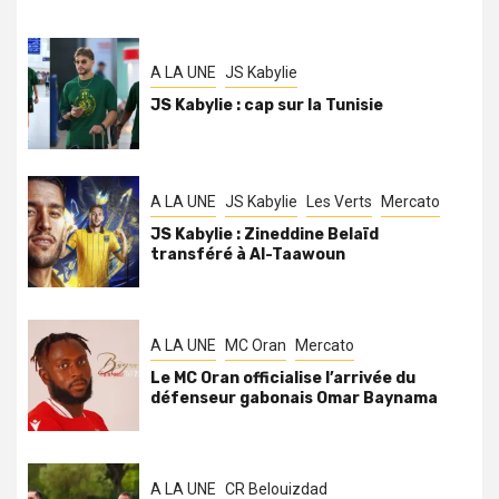
A LA UNE
JS Kabylie
JS Kabylie : cap sur la Tunisie
A LA UNE
JS Kabylie
Les Verts
Mercato
JS Kabylie : Zineddine Belaïd
transféré à Al-Taawoun
A LA UNE
MC Oran
Mercato
Le MC Oran officialise l’arrivée du
défenseur gabonais Omar Baynama
A LA UNE
CR Belouizdad