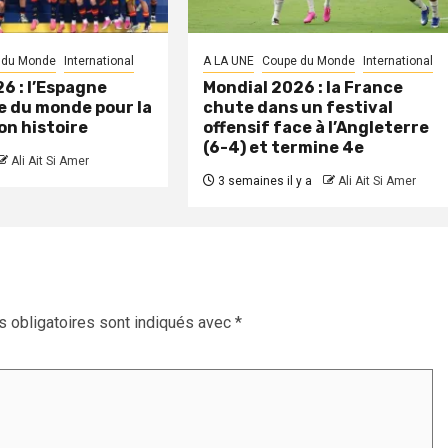
 du Monde
International
A LA UNE
Coupe du Monde
International
6 : l’Espagne
Mondial 2026 : la France
 du monde pour la
chute dans un festival
on histoire
offensif face à l’Angleterre
(6-4) et termine 4e
Ali Ait Si Amer
3 semaines il y a
Ali Ait Si Amer
 obligatoires sont indiqués avec
*