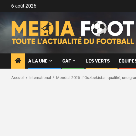
Aller
6 août 2026
au
contenu
A LA UNE
CAF
LES VERTS
ÉQUIPE
Accueil
International
Mondial 2026 : l’Ouzbékistan qualifié, une gr