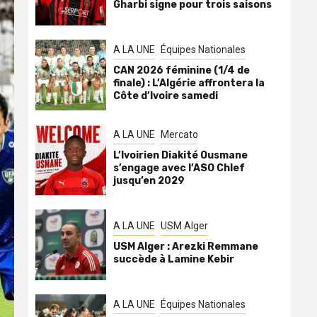
Gharbi signe pour trois saisons
A LA UNE
Équipes Nationales
CAN 2026 féminine (1/4 de
finale) : L’Algérie affrontera la
Côte d’Ivoire samedi
A LA UNE
Mercato
L’Ivoirien Diakité Ousmane
s’engage avec l’ASO Chlef
jusqu’en 2029
A LA UNE
USM Alger
USM Alger : Arezki Remmane
succède à Lamine Kebir
A LA UNE
Équipes Nationales