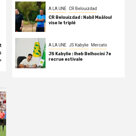
A LA UNE
CR Belouizdad
CR Belouizdad : Nabil Maâloul
vise le triplé
A LA UNE
JS Kabylie
Mercato
t
s
JS Kabylie : Iheb Belhocini 7e
recrue estivale
»