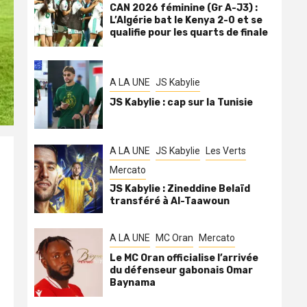
CAN 2026 féminine (Gr A-J3) :
L’Algérie bat le Kenya 2-0 et se
qualifie pour les quarts de finale
A LA UNE
JS Kabylie
JS Kabylie : cap sur la Tunisie
A LA UNE
JS Kabylie
Les Verts
Mercato
JS Kabylie : Zineddine Belaïd
transféré à Al-Taawoun
A LA UNE
MC Oran
Mercato
Le MC Oran officialise l’arrivée
du défenseur gabonais Omar
Baynama