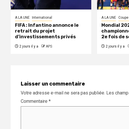
A LA UNE
International
A LA UNE
Coupe
FIFA : Infantino annonce le
Mondial 202
retrait du projet
championne
d’investissements privés
2e fois de s
2 jours il y a
APS
2 jours il y a
Laisser un commentaire
Votre adresse e-mail ne sera pas publiée.
Les champs
Commentaire
*