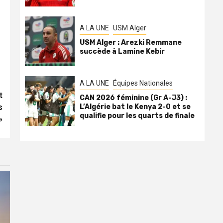
A LA UNE
USM Alger
USM Alger : Arezki Remmane
succède à Lamine Kebir
A LA UNE
Équipes Nationales
t
CAN 2026 féminine (Gr A-J3) :
L’Algérie bat le Kenya 2-0 et se
s
qualifie pour les quarts de finale
»