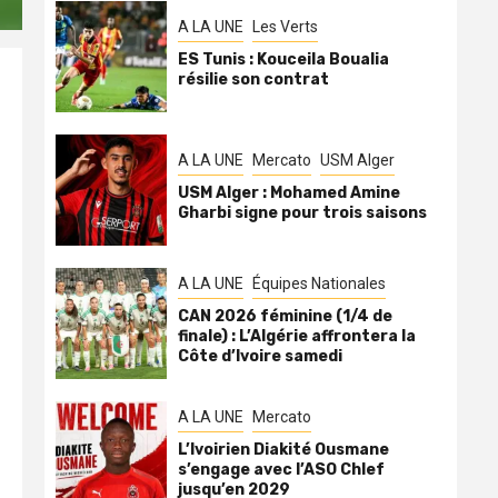
A LA UNE
Les Verts
ES Tunis : Kouceila Boualia
résilie son contrat
A LA UNE
Mercato
USM Alger
USM Alger : Mohamed Amine
Gharbi signe pour trois saisons
A LA UNE
Équipes Nationales
CAN 2026 féminine (1/4 de
finale) : L’Algérie affrontera la
Côte d’Ivoire samedi
A LA UNE
Mercato
L’Ivoirien Diakité Ousmane
s’engage avec l’ASO Chlef
jusqu’en 2029