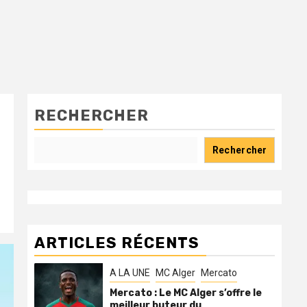
RECHERCHER
Rechercher
ARTICLES RÉCENTS
A LA UNE
MC Alger
Mercato
Mercato : Le MC Alger s’offre le
meilleur buteur du