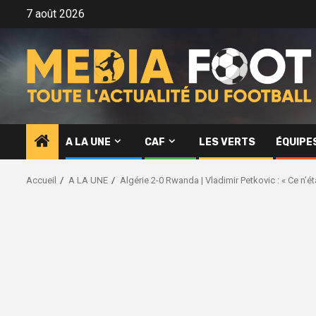
Aller
7 août 2026
au
contenu
A LA UNE
CAF
LES VERTS
ÉQUIPE
Accueil
A LA UNE
Algérie 2-0 Rwanda | Vladimir Petkovic : « Ce n’é