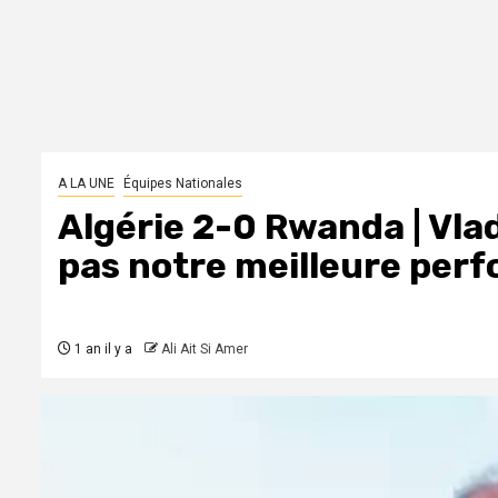
A LA UNE
Équipes Nationales
Algérie 2-0 Rwanda | Vlad
pas notre meilleure per
1 an il y a
Ali Ait Si Amer