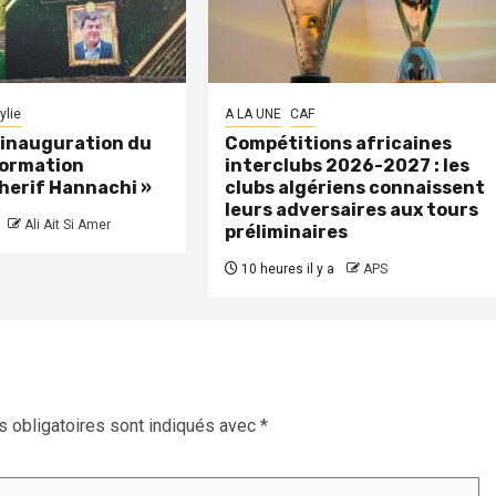
ylie
A LA UNE
CAF
: inauguration du
Compétitions africaines
formation
interclubs 2026-2027 : les
herif Hannachi »
clubs algériens connaissent
leurs adversaires aux tours
Ali Ait Si Amer
préliminaires
10 heures il y a
APS
 obligatoires sont indiqués avec
*