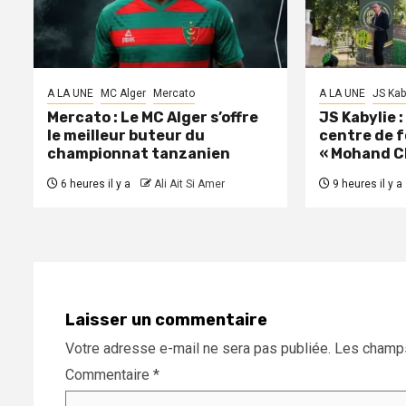
A LA UNE
MC Alger
Mercato
A LA UNE
JS Kab
Mercato : Le MC Alger s’offre
JS Kabylie 
le meilleur buteur du
centre de 
championnat tanzanien
« Mohand C
6 heures il y a
Ali Ait Si Amer
9 heures il y a
Laisser un commentaire
Votre adresse e-mail ne sera pas publiée.
Les champs
Commentaire
*