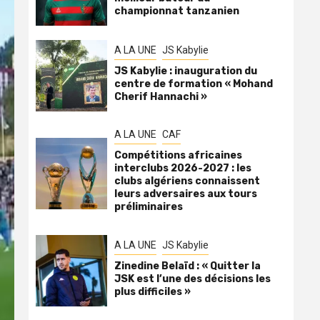
championnat tanzanien
A LA UNE
JS Kabylie
JS Kabylie : inauguration du
centre de formation « Mohand
Cherif Hannachi »
A LA UNE
CAF
Compétitions africaines
interclubs 2026-2027 : les
clubs algériens connaissent
leurs adversaires aux tours
préliminaires
A LA UNE
JS Kabylie
Zinedine Belaïd : « Quitter la
JSK est l’une des décisions les
plus difficiles »