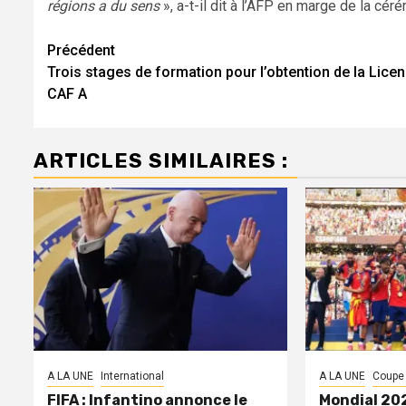
régions a du sens
», a-t-il dit à l’AFP en marge de la cér
Navigation
Précédent
Trois stages de formation pour l’obtention de la Lice
d’article
CAF A
ARTICLES SIMILAIRES :
A LA UNE
International
A LA UNE
Coupe
FIFA : Infantino annonce le
Mondial 202