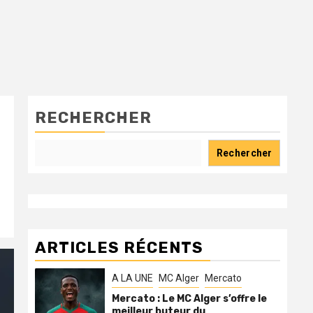
RECHERCHER
Rechercher
ARTICLES RÉCENTS
A LA UNE
MC Alger
Mercato
Mercato : Le MC Alger s’offre le
meilleur buteur du