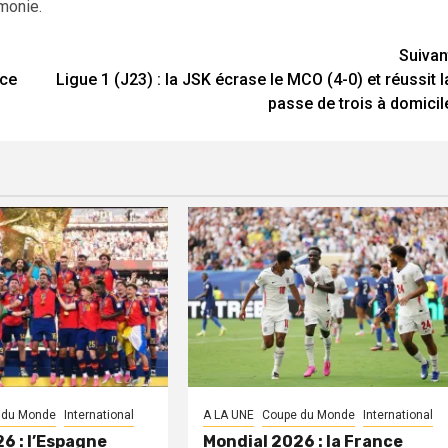
émonie.
Suivan
nce
Ligue 1 (J23) : la JSK écrase le MCO (4-0) et réussit l
passe de trois à domicil
 du Monde
International
A LA UNE
Coupe du Monde
International
6 : l’Espagne
Mondial 2026 : la France