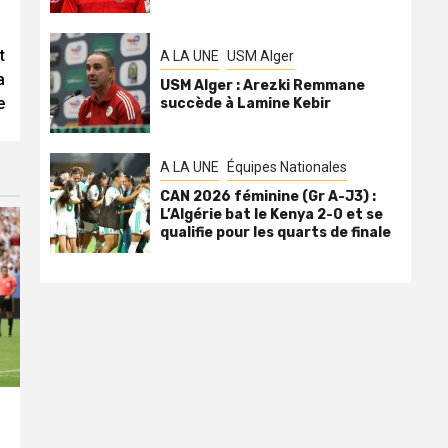
t
A LA UNE
USM Alger
a
USM Alger : Arezki Remmane
e
succède à Lamine Kebir
A LA UNE
Équipes Nationales
CAN 2026 féminine (Gr A-J3) :
L’Algérie bat le Kenya 2-0 et se
qualifie pour les quarts de finale