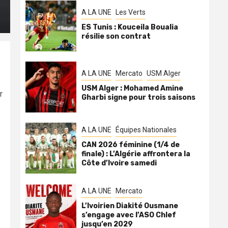
A LA UNE
Les Verts
ES Tunis : Kouceila Boualia
résilie son contrat
A LA UNE
Mercato
USM Alger
USM Alger : Mohamed Amine
r
Gharbi signe pour trois saisons
A LA UNE
Équipes Nationales
CAN 2026 féminine (1/4 de
finale) : L’Algérie affrontera la
Côte d’Ivoire samedi
A LA UNE
Mercato
L’Ivoirien Diakité Ousmane
s’engage avec l’ASO Chlef
jusqu’en 2029