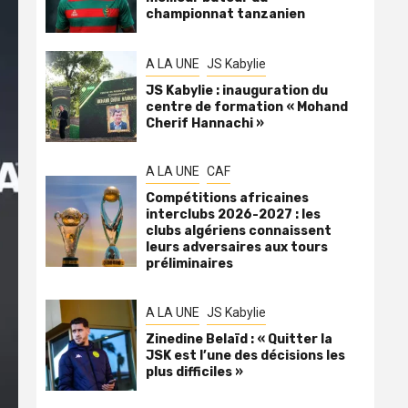
championnat tanzanien
A LA UNE
JS Kabylie
JS Kabylie : inauguration du
centre de formation « Mohand
Cherif Hannachi »
A LA UNE
CAF
Compétitions africaines
interclubs 2026-2027 : les
clubs algériens connaissent
leurs adversaires aux tours
préliminaires
A LA UNE
JS Kabylie
Zinedine Belaïd : « Quitter la
JSK est l’une des décisions les
plus difficiles »