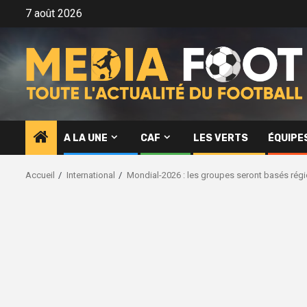
Aller
7 août 2026
au
contenu
A LA UNE
CAF
LES VERTS
ÉQUIPE
Accueil
International
Mondial-2026 : les groupes seront basés rég