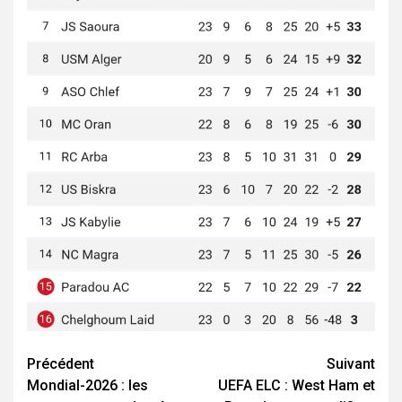
Navigation
Précédent
Suivant
Mondial-2026 : les
UEFA ELC : West Ham et
d’article