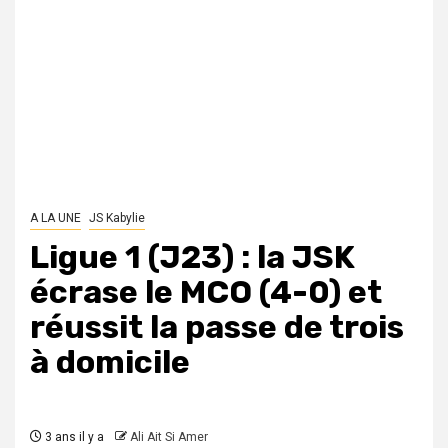
A LA UNE
JS Kabylie
Ligue 1 (J23) : la JSK
écrase le MCO (4-0) et
réussit la passe de trois
à domicile
3 ans il y a
Ali Ait Si Amer