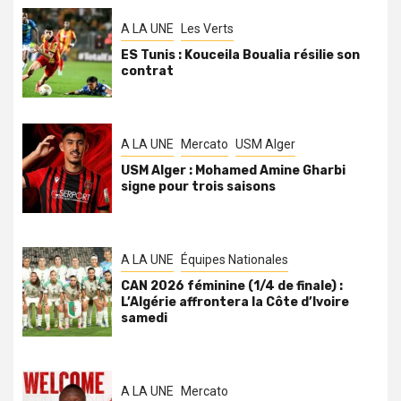
A LA UNE
Les Verts
ES Tunis : Kouceila Boualia résilie son
contrat
A LA UNE
Mercato
USM Alger
USM Alger : Mohamed Amine Gharbi
signe pour trois saisons
A LA UNE
Équipes Nationales
CAN 2026 féminine (1/4 de finale) :
L’Algérie affrontera la Côte d’Ivoire
samedi
A LA UNE
Mercato