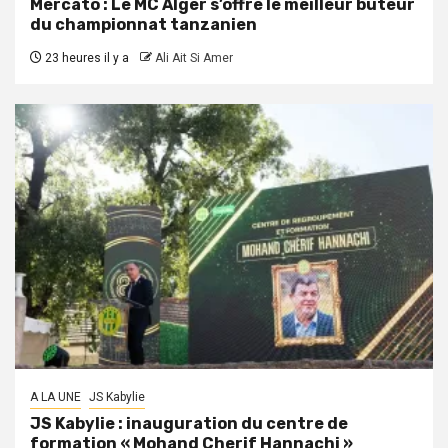
Mercato : Le MC Alger s’offre le meilleur buteur
du championnat tanzanien
23 heures il y a
Ali Ait Si Amer
A LA UNE
JS Kabylie
JS Kabylie : inauguration du centre de
formation « Mohand Cherif Hannachi »