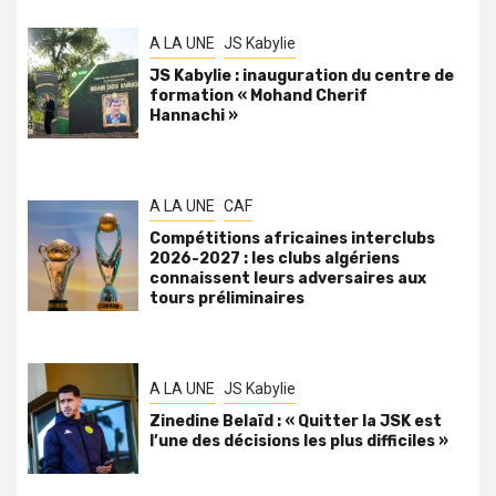
A LA UNE
JS Kabylie
JS Kabylie : inauguration du centre de
formation « Mohand Cherif
Hannachi »
A LA UNE
CAF
Compétitions africaines interclubs
2026-2027 : les clubs algériens
connaissent leurs adversaires aux
tours préliminaires
A LA UNE
JS Kabylie
Zinedine Belaïd : « Quitter la JSK est
l’une des décisions les plus difficiles »