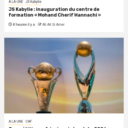
A LA UNE
JS Kabylie
JS Kabylie : inauguration du centre de
formation « Mohand Cherif Hannachi »
8 heures il y a
Ali Ait Si Amer
A LA UNE
CAF