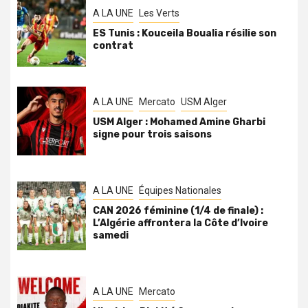
A LA UNE
Les Verts
ES Tunis : Kouceila Boualia résilie son
contrat
A LA UNE
Mercato
USM Alger
USM Alger : Mohamed Amine Gharbi
signe pour trois saisons
A LA UNE
Équipes Nationales
CAN 2026 féminine (1/4 de finale) :
L’Algérie affrontera la Côte d’Ivoire
samedi
A LA UNE
Mercato