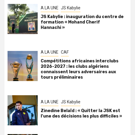
A LA UNE
JS Kabylie
JS Kabylie : inauguration du centre de
formation « Mohand Cherif
Hannachi »
A LA UNE
CAF
Compétitions africaines interclubs
2026-2027 : les clubs algériens
connaissent leurs adversaires aux
tours préliminaires
A LA UNE
JS Kabylie
Zinedine Belaïd : « Quitter la JSK est
l’une des décisions les plus difficiles »