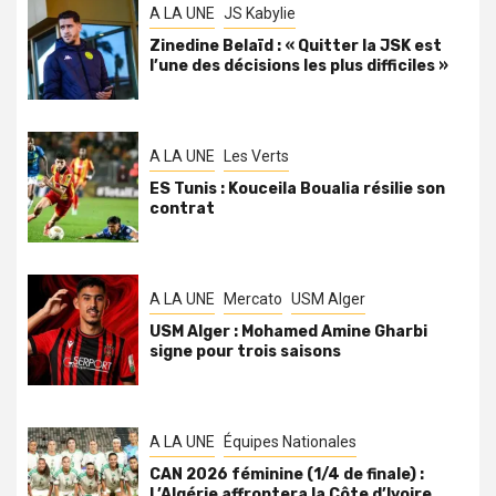
A LA UNE
JS Kabylie
Zinedine Belaïd : « Quitter la JSK est
l’une des décisions les plus difficiles »
A LA UNE
Les Verts
ES Tunis : Kouceila Boualia résilie son
contrat
A LA UNE
Mercato
USM Alger
USM Alger : Mohamed Amine Gharbi
signe pour trois saisons
A LA UNE
Équipes Nationales
CAN 2026 féminine (1/4 de finale) :
L’Algérie affrontera la Côte d’Ivoire