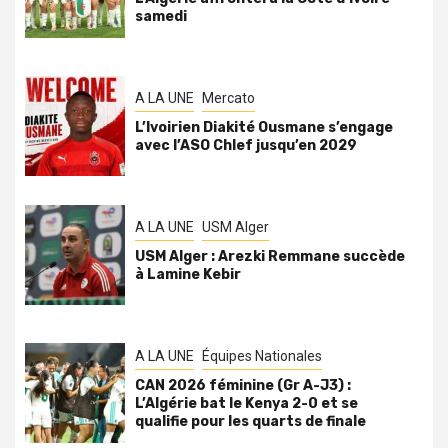
samedi
A LA UNE
Mercato
L’Ivoirien Diakité Ousmane s’engage
avec l’ASO Chlef jusqu’en 2029
A LA UNE
USM Alger
USM Alger : Arezki Remmane succède
à Lamine Kebir
A LA UNE
Équipes Nationales
CAN 2026 féminine (Gr A-J3) :
L’Algérie bat le Kenya 2-0 et se
qualifie pour les quarts de finale