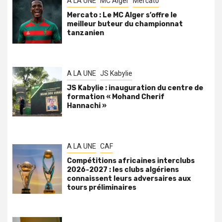
A LA UNE
MC Alger
Mercato
Mercato : Le MC Alger s’offre le
meilleur buteur du championnat
tanzanien
A LA UNE
JS Kabylie
JS Kabylie : inauguration du centre de
formation « Mohand Cherif
Hannachi »
A LA UNE
CAF
Compétitions africaines interclubs
2026-2027 : les clubs algériens
connaissent leurs adversaires aux
tours préliminaires