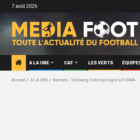
Aller
7 août 2026
au
contenu
A LA UNE
CAF
LES VERTS
ÉQUIPE
Accueil
A LA UNE
Mercato : Tumisang Orebonye signe à l’USMA