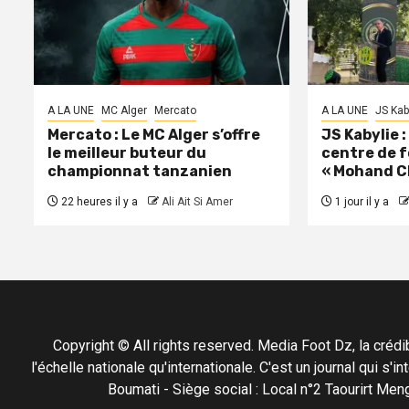
A LA UNE
MC Alger
Mercato
A LA UNE
JS Kab
Mercato : Le MC Alger s’offre
JS Kabylie 
le meilleur buteur du
centre de 
championnat tanzanien
« Mohand C
22 heures il y a
Ali Ait Si Amer
1 jour il y a
Copyright © All rights reserved. Media Foot Dz, la crédibil
l'échelle nationale qu'internationale. C'est un journal qui s
Boumati - Siège social : Local n°2 Taourirt 