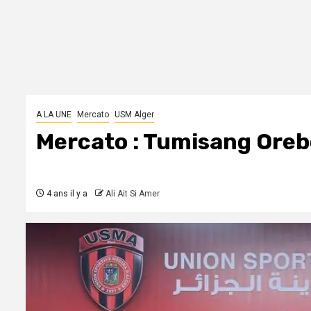
A LA UNE
Mercato
USM Alger
Mercato : Tumisang Oreb
4 ans il y a
Ali Ait Si Amer