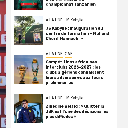
championnat tanzanien
A LA UNE
JS Kabylie
JS Kabylie : inauguration du
centre de formation « Mohand
Cherif Hannachi »
A LA UNE
CAF
Compétitions africaines
interclubs 2026-2027 : les
clubs algériens connaissent
leurs adversaires aux tours
préliminaires
A LA UNE
JS Kabylie
Zinedine Belaïd : « Quitter la
JSK est l’une des décisions les
plus difficiles »