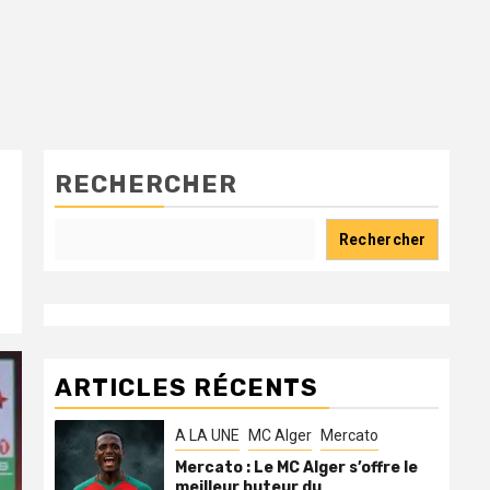
RECHERCHER
Rechercher
ARTICLES RÉCENTS
A LA UNE
MC Alger
Mercato
Mercato : Le MC Alger s’offre le
meilleur buteur du