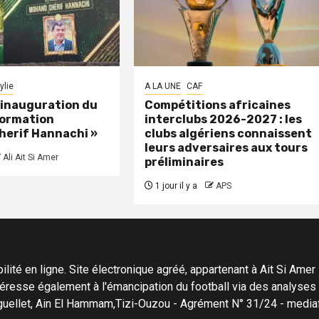
ylie
A LA UNE
CAF
: inauguration du
Compétitions africaines
formation
interclubs 2026-2027 : les
herif Hannachi »
clubs algériens connaissent
leurs adversaires aux tours
Ali Ait Si Amer
préliminaires
1 jour il y a
APS
ité en ligne. Site électronique agréé, appartenant à Ait Si Amer Pro
'intéresse également à l'émancipation du football via des analyse
Menguellet, Ain El Hammam,Tizi-Ouzou - Agrément N° 31/24 - me