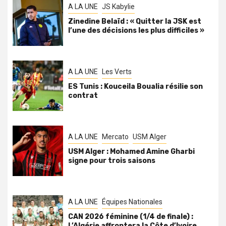
A LA UNE
JS Kabylie
Zinedine Belaïd : « Quitter la JSK est
l’une des décisions les plus difficiles »
A LA UNE
Les Verts
ES Tunis : Kouceila Boualia résilie son
contrat
A LA UNE
Mercato
USM Alger
USM Alger : Mohamed Amine Gharbi
signe pour trois saisons
A LA UNE
Équipes Nationales
CAN 2026 féminine (1/4 de finale) :
L’Algérie affrontera la Côte d’Ivoire