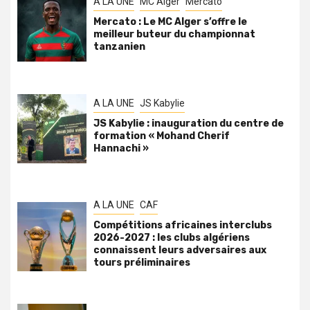
A LA UNE
MC Alger
Mercato
Mercato : Le MC Alger s’offre le
meilleur buteur du championnat
tanzanien
A LA UNE
JS Kabylie
JS Kabylie : inauguration du centre de
formation « Mohand Cherif
Hannachi »
A LA UNE
CAF
Compétitions africaines interclubs
2026-2027 : les clubs algériens
connaissent leurs adversaires aux
tours préliminaires