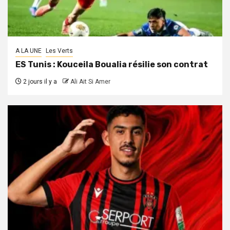
A LA UNE
Les Verts
ES Tunis : Kouceila Boualia résilie son contrat
2 jours il y a
Ali Ait Si Amer