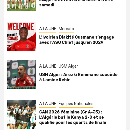
samedi
A LA UNE
Mercato
L’Ivoirien Diakité Ousmane s’engage
avec l’ASO Chlef jusqu’en 2029
A LA UNE
USM Alger
USM Alger : Arezki Remmane succède
à Lamine Kebir
A LA UNE
Équipes Nationales
CAN 2026 féminine (Gr A-J3) :
L’Algérie bat le Kenya 2-0 et se
qualifie pour les quarts de finale