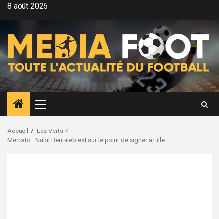
Aller
8 août 2026
au
contenu
Menu
principal
Accueil
Les Verts
Mercato : Nabil Bentaleb est sur le point de signer à Lille