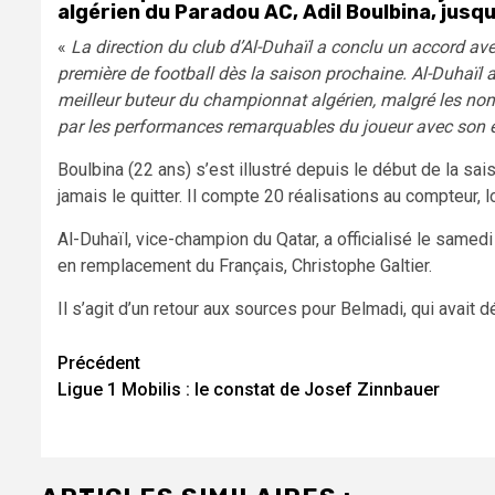
algérien du Paradou AC, Adil Boulbina, jusq
«
La direction du club d’Al-Duhaïl a conclu un accord ave
première de football dès la saison prochaine.
Al-Duhaïl a
meilleur buteur du championnat algérien, malgré les no
par les performances remarquables du joueur avec son 
Boulbina (22 ans) s’est illustré depuis le début de la sai
jamais le quitter. Il compte 20 réalisations au compteur, 
Al-Duhaïl, vice-champion du Qatar, a officialisé le samedi 
en remplacement du Français, Christophe Galtier.
Il s’agit d’un retour aux sources pour Belmadi, qui avait 
Navigation
Précédent
Ligue 1 Mobilis : le constat de Josef Zinnbauer
d’article