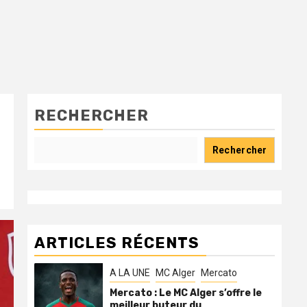
RECHERCHER
Rechercher
ARTICLES RÉCENTS
A LA UNE
MC Alger
Mercato
Mercato : Le MC Alger s’offre le
meilleur buteur du