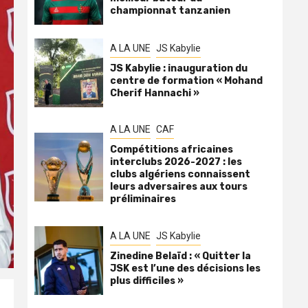
championnat tanzanien
A LA UNE
JS Kabylie
JS Kabylie : inauguration du
centre de formation « Mohand
Cherif Hannachi »
A LA UNE
CAF
Compétitions africaines
interclubs 2026-2027 : les
clubs algériens connaissent
leurs adversaires aux tours
préliminaires
A LA UNE
JS Kabylie
Zinedine Belaïd : « Quitter la
JSK est l’une des décisions les
plus difficiles »