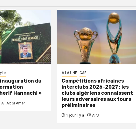
ylie
A LA UNE
CAF
: inauguration du
Compétitions africaines
formation
interclubs 2026-2027 : les
herif Hannachi »
clubs algériens connaissent
leurs adversaires aux tours
Ali Ait Si Amer
préliminaires
1 jour il y a
APS