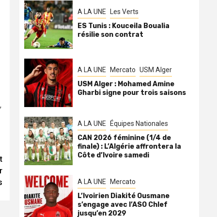
A LA UNE
Les Verts
ES Tunis : Kouceila Boualia
résilie son contrat
A LA UNE
Mercato
USM Alger
USM Alger : Mohamed Amine
Gharbi signe pour trois saisons
,
A LA UNE
Équipes Nationales
CAN 2026 féminine (1/4 de
finale) : L’Algérie affrontera la
Côte d’Ivoire samedi
t
r
A LA UNE
Mercato
s
L’Ivoirien Diakité Ousmane
s’engage avec l’ASO Chlef
jusqu’en 2029