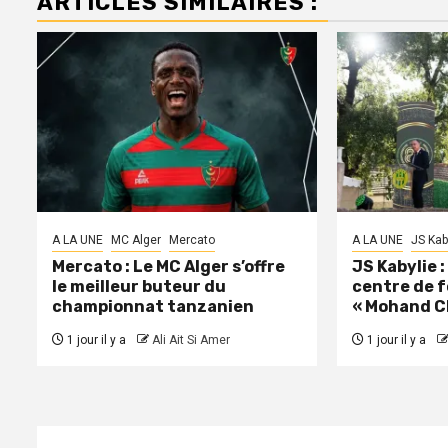
ARTICLES SIMILAIRES :
A LA UNE
MC Alger
Mercato
A LA UNE
JS Kab
Mercato : Le MC Alger s’offre
JS Kabylie 
le meilleur buteur du
centre de 
championnat tanzanien
« Mohand C
1 jour il y a
Ali Ait Si Amer
1 jour il y a