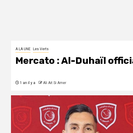
A LA UNE
Les Verts
Mercato : Al-Duhaïl offici
1 an il y a
Ali Ait Si Amer