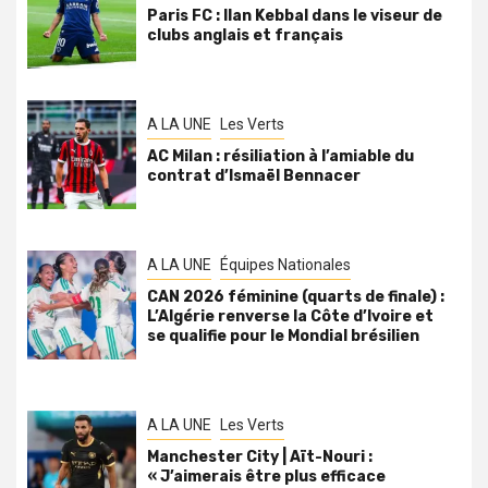
Paris FC : Ilan Kebbal dans le viseur de
clubs anglais et français
A LA UNE
Les Verts
AC Milan : résiliation à l’amiable du
contrat d’Ismaël Bennacer
A LA UNE
Équipes Nationales
CAN 2026 féminine (quarts de finale) :
L’Algérie renverse la Côte d’Ivoire et
se qualifie pour le Mondial brésilien
A LA UNE
Les Verts
Manchester City | Aït-Nouri :
« J’aimerais être plus efficace