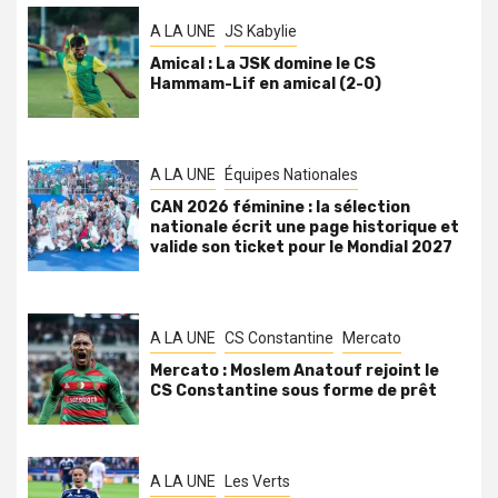
A LA UNE
JS Kabylie
Amical : La JSK domine le CS
Hammam-Lif en amical (2-0)
A LA UNE
Équipes Nationales
CAN 2026 féminine : la sélection
nationale écrit une page historique et
valide son ticket pour le Mondial 2027
A LA UNE
CS Constantine
Mercato
Mercato : Moslem Anatouf rejoint le
CS Constantine sous forme de prêt
A LA UNE
Les Verts