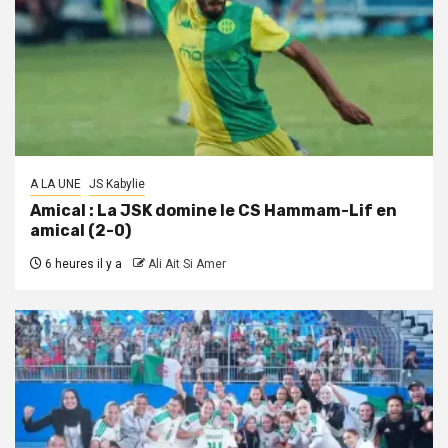
A LA UNE
JS Kabylie
Amical : La JSK domine le CS Hammam-Lif en
amical (2-0)
6 heures il y a
Ali Ait Si Amer