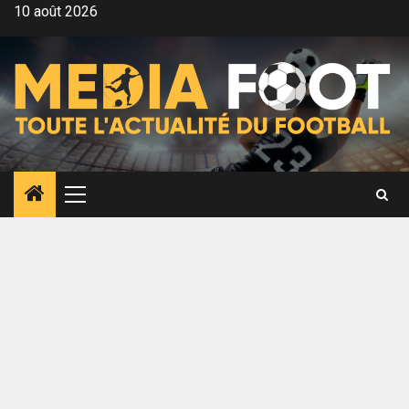
Aller
10 août 2026
au
contenu
Menu
principal