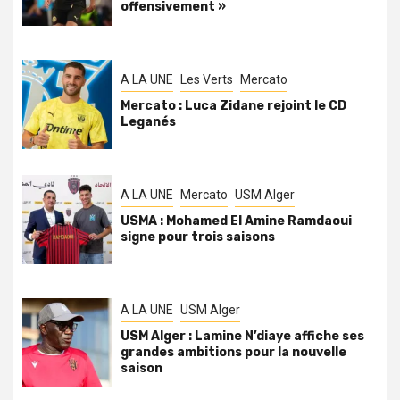
offensivement »
A LA UNE
Les Verts
Mercato
Mercato : Luca Zidane rejoint le CD
Leganés
A LA UNE
Mercato
USM Alger
USMA : Mohamed El Amine Ramdaoui
signe pour trois saisons
A LA UNE
USM Alger
USM Alger : Lamine N’diaye affiche ses
grandes ambitions pour la nouvelle
saison