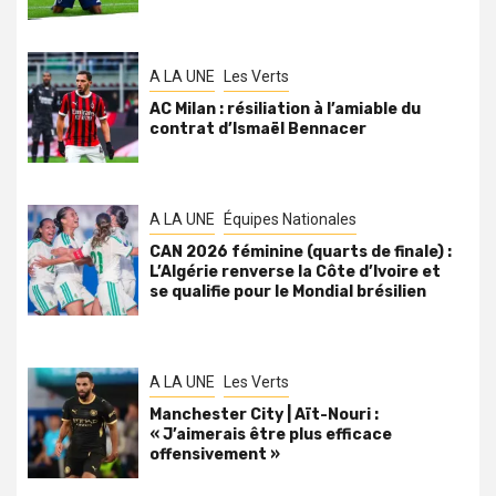
A LA UNE
Les Verts
AC Milan : résiliation à l’amiable du
contrat d’Ismaël Bennacer
A LA UNE
Équipes Nationales
CAN 2026 féminine (quarts de finale) :
L’Algérie renverse la Côte d’Ivoire et
se qualifie pour le Mondial brésilien
A LA UNE
Les Verts
Manchester City | Aït-Nouri :
« J’aimerais être plus efficace
offensivement »