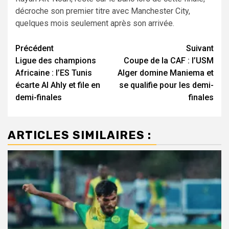
décroche son premier titre avec Manchester City,
quelques mois seulement après son arrivée.
Navigation
Précédent
Suivant
Ligue des champions
Coupe de la CAF : l’USM
d’article
Africaine : l’ES Tunis
Alger domine Maniema et
écarte Al Ahly et file en
se qualifie pour les demi-
demi-finales
finales
ARTICLES SIMILAIRES :