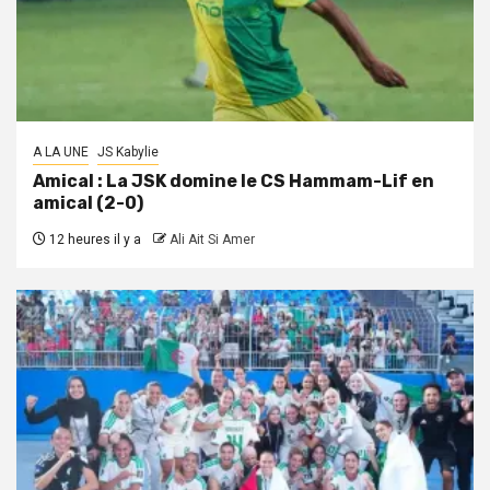
A LA UNE
JS Kabylie
Amical : La JSK domine le CS Hammam-Lif en
amical (2-0)
12 heures il y a
Ali Ait Si Amer