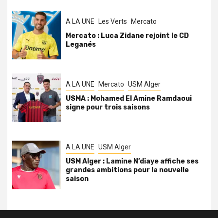
A LA UNE
Les Verts
Mercato
Mercato : Luca Zidane rejoint le CD
Leganés
A LA UNE
Mercato
USM Alger
USMA : Mohamed El Amine Ramdaoui
signe pour trois saisons
A LA UNE
USM Alger
USM Alger : Lamine N’diaye affiche ses
grandes ambitions pour la nouvelle
saison