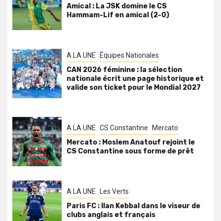
Amical : La JSK domine le CS
Hammam-Lif en amical (2-0)
A LA UNE
Équipes Nationales
CAN 2026 féminine : la sélection
nationale écrit une page historique et
valide son ticket pour le Mondial 2027
A LA UNE
CS Constantine
Mercato
Mercato : Moslem Anatouf rejoint le
CS Constantine sous forme de prêt
A LA UNE
Les Verts
Paris FC : Ilan Kebbal dans le viseur de
clubs anglais et français