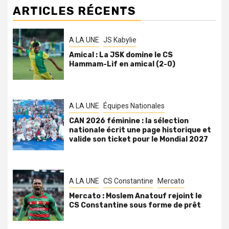
ARTICLES RÉCENTS
A LA UNE
JS Kabylie
Amical : La JSK domine le CS
Hammam-Lif en amical (2-0)
A LA UNE
Équipes Nationales
CAN 2026 féminine : la sélection
nationale écrit une page historique et
valide son ticket pour le Mondial 2027
A LA UNE
CS Constantine
Mercato
Mercato : Moslem Anatouf rejoint le
CS Constantine sous forme de prêt