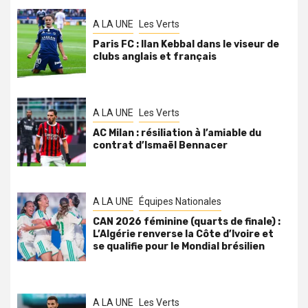
A LA UNE
Les Verts
Paris FC : Ilan Kebbal dans le viseur de
clubs anglais et français
A LA UNE
Les Verts
AC Milan : résiliation à l’amiable du
contrat d’Ismaël Bennacer
A LA UNE
Équipes Nationales
CAN 2026 féminine (quarts de finale) :
L’Algérie renverse la Côte d’Ivoire et
se qualifie pour le Mondial brésilien
A LA UNE
Les Verts