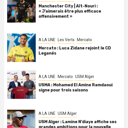
Manchester City | Aït-Nouri :
« J’aimerais être plus efficace
offensivement »
A LA UNE
Les Verts
Mercato
Mercato : Luca Zidane rejoint le CD
Leganés
A LA UNE
Mercato
USM Alger
USMA : Mohamed El Amine Ramdaoui
signe pour trois saisons
A LA UNE
USM Alger
USM Alger : Lamine N’diaye affiche ses
grandes ambitions pour la nouvelle