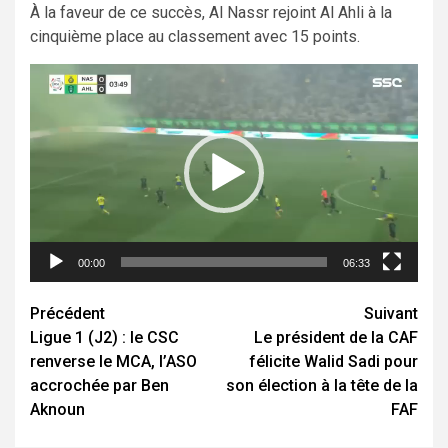
À la faveur de ce succès, Al Nassr rejoint Al Ahli à la
cinquième place au classement avec 15 points.
Lecteur
vidéo
00:00
06:33
Navigation
Précédent
Suivant
Ligue 1 (J2) : le CSC
Le président de la CAF
d’article
renverse le MCA, l’ASO
félicite Walid Sadi pour
accrochée par Ben
son élection à la tête de la
Aknoun
FAF