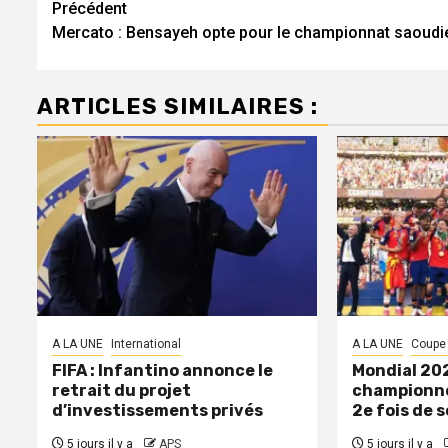
Navigation
Précédent
Mercato : Bensayeh opte pour le championnat saoudi
d’article
ARTICLES SIMILAIRES :
A LA UNE
International
A LA UNE
Coupe
FIFA : Infantino annonce le
Mondial 202
retrait du projet
championne
d’investissements privés
2e fois de s
5 jours il y a
APS
5 jours il y a