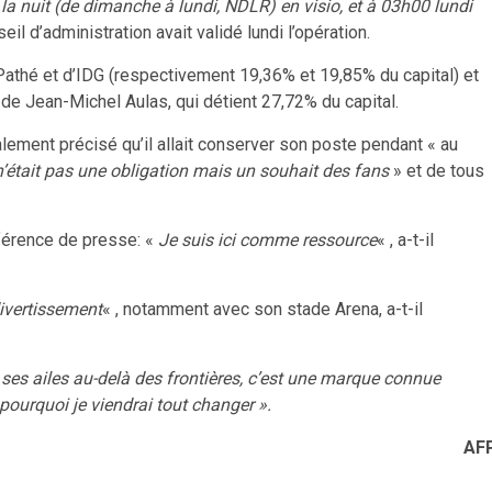
la nuit (de dimanche à lundi, NDLR) en visio, et à 03h00 lundi
eil d’administration avait validé lundi l’opération.
 Pathé et d’IDG (respectivement 19,36% et 19,85% du capital) et
 de Jean-Michel Aulas, qui détient 27,72% du capital.
lement précisé qu’il allait conserver son poste pendant « au
n’était pas une obligation mais un souhait des fans
» et de tous
nférence de presse: «
Je suis ici comme ressource
« , a-t-il
divertissement
« , notamment avec son stade Arena, a-t-il
 ses ailes au-delà des frontières, c’est une marque connue
 pourquoi je viendrai tout changer ».
AF