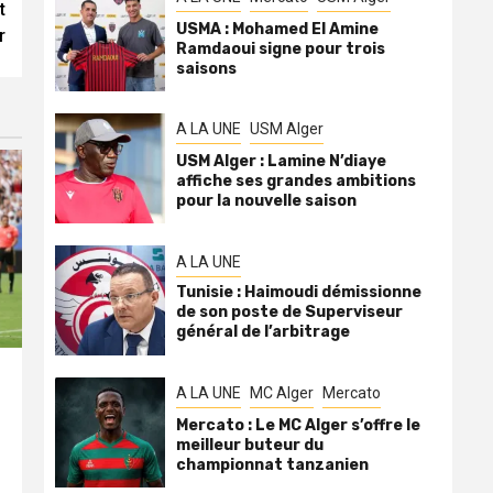
t
USMA : Mohamed El Amine
r
Ramdaoui signe pour trois
saisons
A LA UNE
USM Alger
USM Alger : Lamine N’diaye
affiche ses grandes ambitions
pour la nouvelle saison
A LA UNE
Tunisie : Haimoudi démissionne
de son poste de Superviseur
général de l’arbitrage
A LA UNE
MC Alger
Mercato
Mercato : Le MC Alger s’offre le
meilleur buteur du
championnat tanzanien