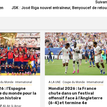
Suivan
en
JSK : José Riga nouvel entraîneur, Benyoucef de retou
 du Monde
International
A LA UNE
Coupe du Monde
International
6 : l’Espagne
Mondial 2026 : la France
 du monde pour la
chute dans un festival
on histoire
offensif face à l’Angleterre
(6-4) et termine 4e
Ali Ait Si Amer