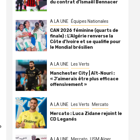
du contrat d’Ismaël Bennacer
A LA UNE
Équipes Nationales
CAN 2026 féminine (quarts de
finale) : L’Algérie renverse la
Côte d’Ivoire et se qualifie pour
le Mondial brésilien
A LA UNE
Les Verts
Manchester City | Aït-Nouri :
« J’aimerais être plus efficace
offensivement »
A LA UNE
Les Verts
Mercato
Mercato : Luca Zidane rejoint le
CD Leganés
P
A LA UNE
Mercato
USM Alger