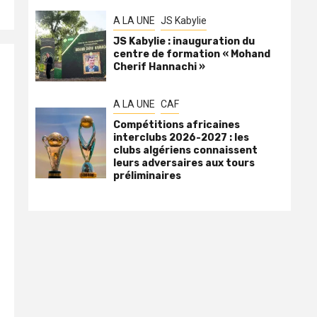
A LA UNE
JS Kabylie
JS Kabylie : inauguration du
centre de formation « Mohand
Cherif Hannachi »
A LA UNE
CAF
Compétitions africaines
interclubs 2026-2027 : les
clubs algériens connaissent
leurs adversaires aux tours
préliminaires