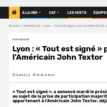
A LA UNE
CAF
LES VERTS
ÉQUIPE
Accueil
International
Lyon : « Tout est signé » pour la vente de l’OL
International
Lyon : « Tout est signé » 
l’Américain John Textor
4 ans il y a
Ali Ait Si Amer
« Tout est signé », a annoncé mardi le prés
au sujet de la prise de participation majori
appartenant à l’Américain John Textor, déjà