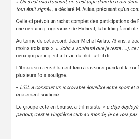
«
On s’est mis d’accord, on s’est tapé dans la main dans 
tout était signé
« , a déclaré M. Aulas, précisant qu’un cons
Celle-ci prévoit un rachat complet des participations de
une cession progressive de Holnest, la holding familiale
Au terme de cet accord, Jean-Michel Aulas, 73 ans, a éga
moins trois ans ». «
John a souhaité que je reste (…), ce 
ceux qui participent à la vie du club, a-t-il dit.
L’Américain a visiblement tenu à rassurer pendant la co
plusieurs fois souligné.
«
L’OL a construit un incroyable équilibre entre sport et 
également souligné.
Le groupe coté en bourse, a-t-il insisté, «
a déjà déployé
partout, c’est le vingtième club au monde, je ne vois pas