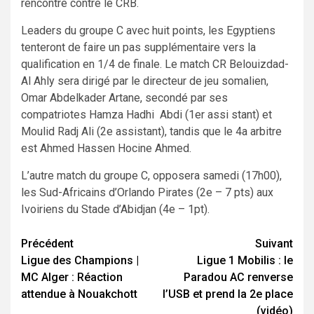
rencontre contre le CRB.
Leaders du groupe C avec huit points, les Egyptiens
tenteront de faire un pas supplémentaire vers la
qualification en 1/4 de finale. Le match CR Belouizdad-
Al Ahly sera dirigé par le directeur de jeu somalien,
Omar Abdelkader Artane, secondé par ses
compatriotes Hamza Hadhi Abdi (1er assi stant) et
Moulid Radj Ali (2e assistant), tandis que le 4a arbitre
est Ahmed Hassen Hocine Ahmed.
L’autre match du groupe C, opposera samedi (17h00),
les Sud-Africains d’Orlando Pirates (2e – 7 pts) aux
Ivoiriens du Stade d’Abidjan (4e – 1pt).
Navigation
Précédent
Suivant
Ligue des Champions |
Ligue 1 Mobilis : le
d’article
MC Alger : Réaction
Paradou AC renverse
attendue à Nouakchott
l’USB et prend la 2e place
(vidéo)