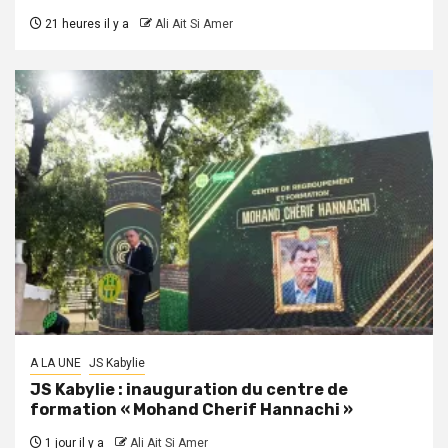
21 heures il y a
Ali Ait Si Amer
A LA UNE
JS Kabylie
JS Kabylie : inauguration du centre de
formation « Mohand Cherif Hannachi »
1 jour il y a
Ali Ait Si Amer