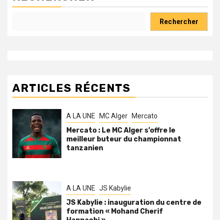
Rechercher
ARTICLES RÉCENTS
A LA UNE
MC Alger
Mercato
Mercato : Le MC Alger s’offre le
meilleur buteur du championnat
tanzanien
A LA UNE
JS Kabylie
JS Kabylie : inauguration du centre de
formation « Mohand Cherif