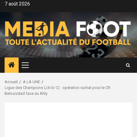
Aller
7 août 2026
au
contenu
Menu
principal
Accueil
A LA UNE
Ligue des Champions (J4-Gr C) : opération rachat pour le CR
Belouizdad face au Ahly