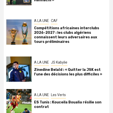
Hannachi »
A LA UNE
CAF
Compétitions africaines interclubs
2026-2027 : les clubs algériens
connaissent leurs adversaires aux
tours préliminaires
A LA UNE
JS Kabylie
Zinedine Belaïd : « Quitter la JSK est
l’une des décisions les plus difficiles »
A LA UNE
Les Verts
ES Tunis : Kouceila Boualia résilie son
contrat