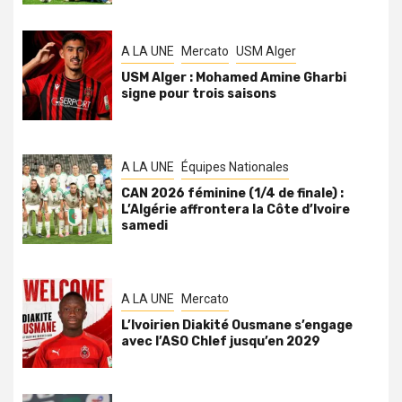
A LA UNE
Mercato
USM Alger
USM Alger : Mohamed Amine Gharbi
signe pour trois saisons
A LA UNE
Équipes Nationales
CAN 2026 féminine (1/4 de finale) :
L’Algérie affrontera la Côte d’Ivoire
samedi
A LA UNE
Mercato
L’Ivoirien Diakité Ousmane s’engage
avec l’ASO Chlef jusqu’en 2029