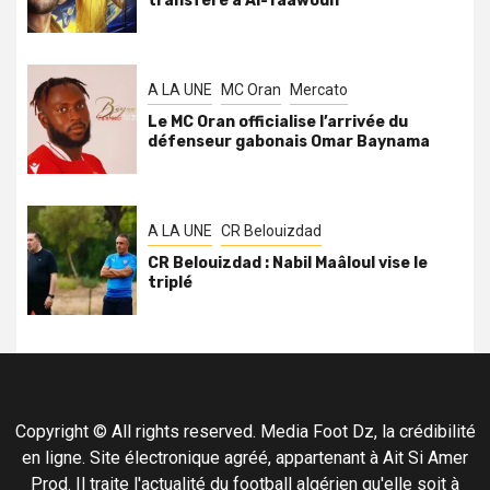
transféré à Al-Taawoun
A LA UNE
MC Oran
Mercato
Le MC Oran officialise l’arrivée du
défenseur gabonais Omar Baynama
A LA UNE
CR Belouizdad
CR Belouizdad : Nabil Maâloul vise le
triplé
Copyright © All rights reserved. Media Foot Dz, la crédibilité
en ligne. Site électronique agréé, appartenant à Ait Si Amer
Prod. Il traite l'actualité du football algérien qu'elle soit à