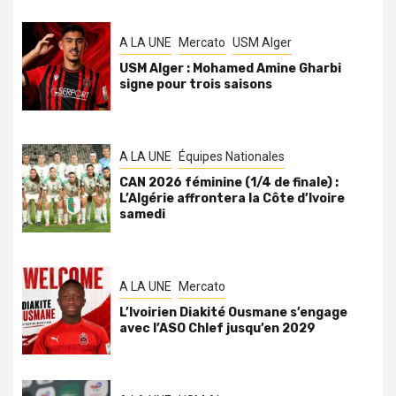
A LA UNE
Mercato
USM Alger
USM Alger : Mohamed Amine Gharbi
signe pour trois saisons
A LA UNE
Équipes Nationales
CAN 2026 féminine (1/4 de finale) :
L’Algérie affrontera la Côte d’Ivoire
samedi
A LA UNE
Mercato
L’Ivoirien Diakité Ousmane s’engage
avec l’ASO Chlef jusqu’en 2029