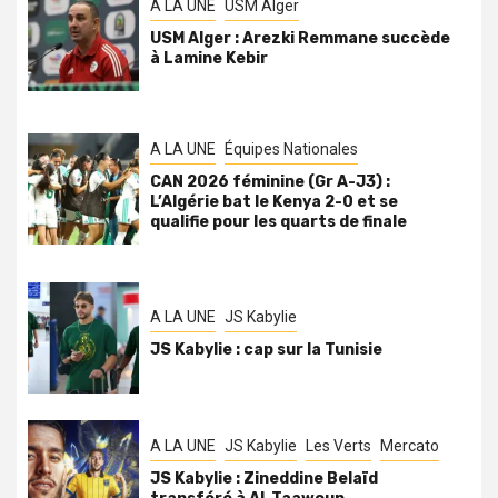
A LA UNE
USM Alger
USM Alger : Arezki Remmane succède
à Lamine Kebir
A LA UNE
Équipes Nationales
CAN 2026 féminine (Gr A-J3) :
L’Algérie bat le Kenya 2-0 et se
qualifie pour les quarts de finale
A LA UNE
JS Kabylie
JS Kabylie : cap sur la Tunisie
A LA UNE
JS Kabylie
Les Verts
Mercato
JS Kabylie : Zineddine Belaïd