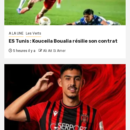
A LA UNE
Les Verts
ES Tunis : Kouceila Boualia résilie son contrat
5 heures il y a
Ali Ait Si Amer