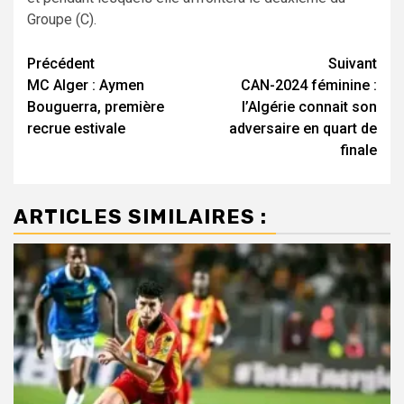
Groupe (C).
Navigation
Précédent
Suivant
MC Alger : Aymen
CAN-2024 féminine :
d’article
Bouguerra, première
l’Algérie connait son
recrue estivale
adversaire en quart de
finale
ARTICLES SIMILAIRES :