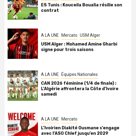
ES Tunis : Kouceila Boualia résilie son
contrat
A LA UNE
Mercato
USM Alger
USM Alger : Mohamed Amine Gharbi
signe pour trois saisons
A LA UNE
Équipes Nationales
CAN 2026 féminine (1/4 de finale) :
L’Algérie affrontera la Côte d’Ivoire
samedi
A LA UNE
Mercato
L’Ivoirien Diakité Ousmane s’engage
avec l’ASO Chlef jusqu’en 2029