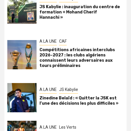
JS Kabylie : inauguration du centre de
formation « Mohand Cherif
Hannachi »
A LA UNE
CAF
Compétitions africaines interclubs
2026-2027 : les clubs algériens
connaissent leurs adversaires aux
tours préliminaires
A LA UNE
JS Kabylie
Zinedine Belaïd : « Quitter la JSK est
l’une des décisions les plus difficiles »
A LA UNE
Les Verts