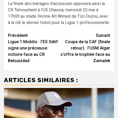
La finale des barrages d’accession opposera ainsi le
CR Témouchent à l’US Chaouia, mercredi 20 mai à
17h00 au stade Hocine Aït Ahmed de Tizi-Ouzou, avec
à la clé le dernier ticket pour la Ligue 1 professionnelle.
Navigation
Précédent
Suivant
Ligue 1 Mobilis : l’ES Sétif
Coupe de la CAF (finale
d’article
signe une précieuse
retour) : l’USM Alger
victoire face au CR
s’offre le trophée face au
Belouizdad
Zamalek
ARTICLES SIMILAIRES :