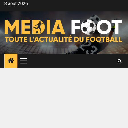
Aller
8 août 2026
au
contenu
Menu
principal