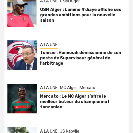
A LA UNE
USM Alger
USM Alger : Lamine N’diaye affiche ses
grandes ambitions pour la nouvelle
saison
A LA UNE
Tunisie : Haimoudi démissionne de son
poste de Superviseur général de
l’arbitrage
A LA UNE
MC Alger
Mercato
Mercato : Le MC Alger s’offre le
meilleur buteur du championnat
tanzanien
A LA UNE
JS Kabylie