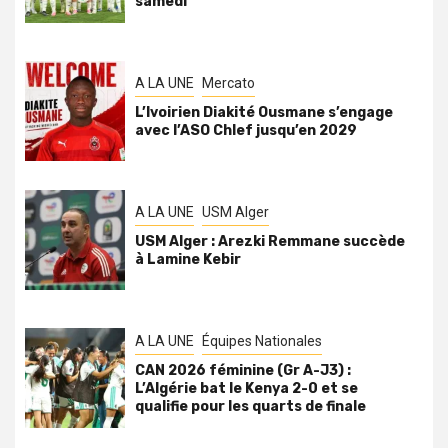
samedi
A LA UNE
Mercato
L’Ivoirien Diakité Ousmane s’engage
avec l’ASO Chlef jusqu’en 2029
A LA UNE
USM Alger
USM Alger : Arezki Remmane succède
à Lamine Kebir
A LA UNE
Équipes Nationales
CAN 2026 féminine (Gr A-J3) :
L’Algérie bat le Kenya 2-0 et se
qualifie pour les quarts de finale