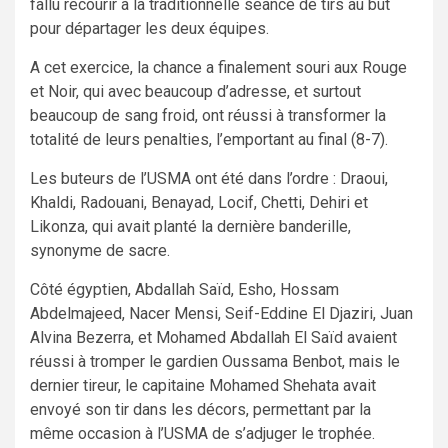
fallu recourir à la traditionnelle séance de tirs au but
pour départager les deux équipes.
A cet exercice, la chance a finalement souri aux Rouge
et Noir, qui avec beaucoup d’adresse, et surtout
beaucoup de sang froid, ont réussi à transformer la
totalité de leurs penalties, l’emportant au final (8-7).
Les buteurs de l’USMA ont été dans l’ordre : Draoui,
Khaldi, Radouani, Benayad, Locif, Chetti, Dehiri et
Likonza, qui avait planté la dernière banderille,
synonyme de sacre.
Côté égyptien, Abdallah Saïd, Esho, Hossam
Abdelmajeed, Nacer Mensi, Seif-Eddine El Djaziri, Juan
Alvina Bezerra, et Mohamed Abdallah El Saïd avaient
réussi à tromper le gardien Oussama Benbot, mais le
dernier tireur, le capitaine Mohamed Shehata avait
envoyé son tir dans les décors, permettant par la
même occasion à l’USMA de s’adjuger le trophée.