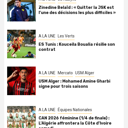
Zinedine Belaïd : « Quitter la JSK est
l’une des décisions les plus difficiles »
A LA UNE
Les Verts
ES Tunis : Kouceila Boualia résilie son
contrat
A LA UNE
Mercato
USM Alger
USM Alger : Mohamed Amine Gharbi
signe pour trois saisons
A LA UNE
Équipes Nationales
CAN 2026 féminine (1/4 de finale) :
L’Algérie affrontera la Côte d’Ivoire