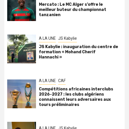
Mercato : Le MC Alger s’offre le
meilleur buteur du championnat
tanzanien
A LA UNE
JS Kabylie
JS Kabylie : inauguration du centre de
formation « Mohand Cherif
Hannachi »
A LA UNE
CAF
Compétitions africaines interclubs
2026-2027 : les clubs algériens
connaissent leurs adversaires aux
tours préliminaires
A LA UNE
JS Kabylie