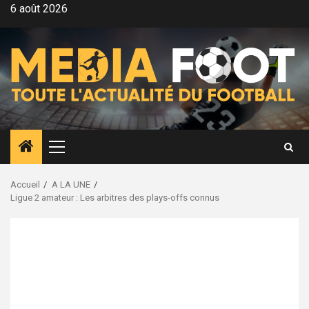
Aller
6 août 2026
au
contenu
Menu
principal
Accueil
A LA UNE
Ligue 2 amateur : Les arbitres des plays-offs connus