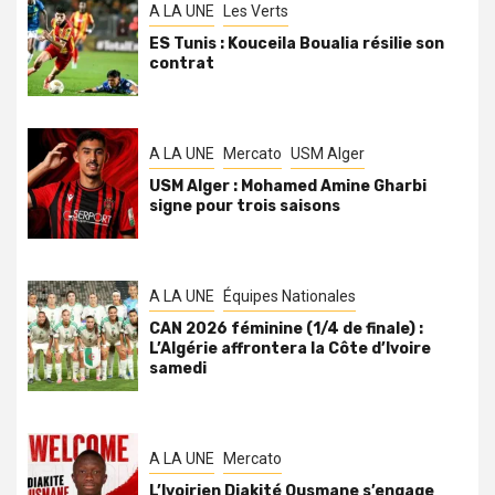
A LA UNE
Les Verts
ES Tunis : Kouceila Boualia résilie son
contrat
A LA UNE
Mercato
USM Alger
USM Alger : Mohamed Amine Gharbi
signe pour trois saisons
A LA UNE
Équipes Nationales
CAN 2026 féminine (1/4 de finale) :
L’Algérie affrontera la Côte d’Ivoire
samedi
A LA UNE
Mercato
L’Ivoirien Diakité Ousmane s’engage