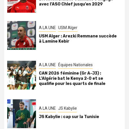
avec l’ASO Chlef jusqu’en 2029
A LA UNE
USM Alger
USM Alger : Arezki Remmane succède
à Lamine Kebir
A LA UNE
Équipes Nationales
CAN 2026 féminine (Gr A-J3) :
L’Algérie bat le Kenya 2-0 et se
qualifie pour les quarts de finale
A LA UNE
JS Kabylie
JS Kabylie : cap sur la Tunisie