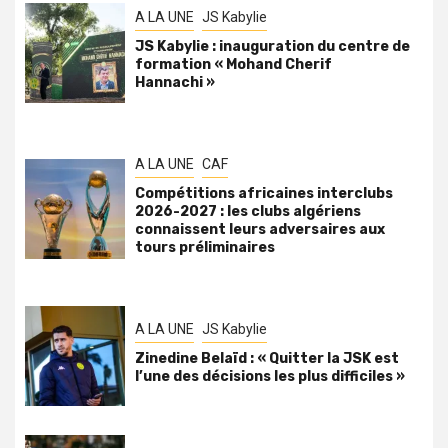
A LA UNE
JS Kabylie
JS Kabylie : inauguration du centre de
formation « Mohand Cherif
Hannachi »
A LA UNE
CAF
Compétitions africaines interclubs
2026-2027 : les clubs algériens
connaissent leurs adversaires aux
tours préliminaires
A LA UNE
JS Kabylie
Zinedine Belaïd : « Quitter la JSK est
l’une des décisions les plus difficiles »