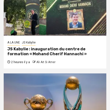
A LA UNE
JS Kabylie
JS Kabylie : inauguration du centre de
formation « Mohand Cherif Hannachi »
2 heures il y a
Ali Ait Si Amer