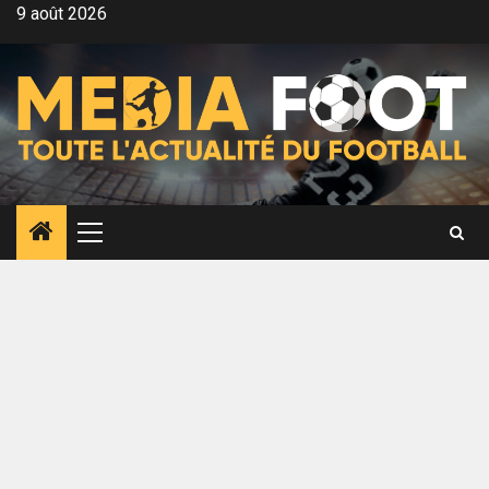
Aller
9 août 2026
au
contenu
Menu
principal