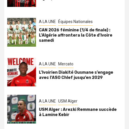
A LA UNE
Équipes Nationales
CAN 2026 féminine (1/4 de finale) :
L’Algérie affrontera la Côte d’Ivoire
samedi
A LA UNE
Mercato
L’Ivoirien Diakité Ousmane s’engage
avec l’ASO Chlef jusqu’en 2029
A LA UNE
USM Alger
USM Alger : Arezki Remmane succède
à Lamine Kebir