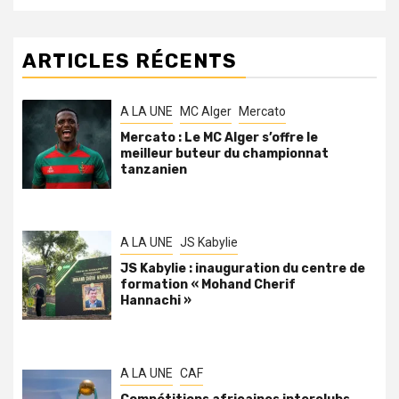
ARTICLES RÉCENTS
A LA UNE
MC Alger
Mercato
Mercato : Le MC Alger s’offre le
meilleur buteur du championnat
tanzanien
A LA UNE
JS Kabylie
JS Kabylie : inauguration du centre de
formation « Mohand Cherif
Hannachi »
A LA UNE
CAF