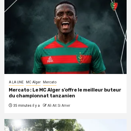
A LA UNE
MC Alger
Mercato
Mercato : Le MC Alger s’offre le meilleur buteur
du championnat tanzanien
35 minutes il y a
Ali Ait Si Amer