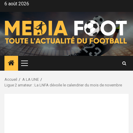
Aller
6 août 2026
au
contenu
Menu
principal
Accueil
A LA UNE
Ligue 2 amateur : La LNFA dévoile le calendrier du mois de novembre