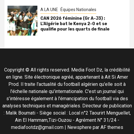
A LA UNE
Équipes Nationales
CAN 2026 féminine (Gr A-J3) :
L’Algérie bat le Kenya 2-0 et se
qualifie pour les quarts de finale
Copyright © All rights reserved. Media Foot Dz, la crédibilité
en ligne. Site électronique agréé, appartenant à Ait Si Amer
Prod. Il traite l'actualité du football algérien qu'elle soit à
l'échelle nationale qu'internationale. C'est un journal qui
s'intéresse également à l'émancipation du football via des
analyses techniques et managériales. Directeur de publication
: Malik Boumati - Siège social : Local n°2 Taourirt Menguellet,
Ain El Hammam,Tizi-Ouzou - Agrément N° 31/24 -
mediafootdz@gmail.com
|
Newsphere
par AF themes