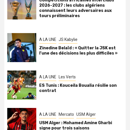
Compétitions africaines interclubs
2026-2027 : les clubs algériens
connaissent leurs adversaires aux
tours préliminaires
A LA UNE
JS Kabylie
Zinedine Belaïd : « Quitter la JSK est
l’une des décisions les plus difficiles »
A LA UNE
Les Verts
ES Tunis : Kouceila Boualia résilie son
contrat
A LA UNE
Mercato
USM Alger
USM Alger : Mohamed Amine Gharbi
signe pour trois saisons