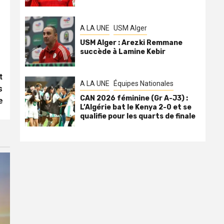
A LA UNE
USM Alger
USM Alger : Arezki Remmane
succède à Lamine Kebir
t
A LA UNE
Équipes Nationales
s
CAN 2026 féminine (Gr A-J3) :
e
L’Algérie bat le Kenya 2-0 et se
qualifie pour les quarts de finale