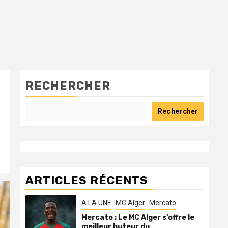
RECHERCHER
Rechercher
ARTICLES RÉCENTS
A LA UNE
MC Alger
Mercato
Mercato : Le MC Alger s’offre le
meilleur buteur du