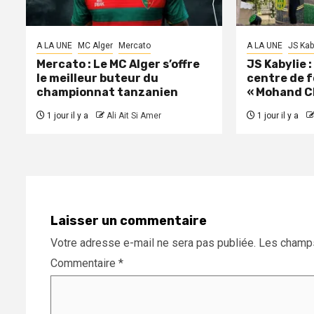
A LA UNE
MC Alger
Mercato
A LA UNE
JS Kab
Mercato : Le MC Alger s’offre
JS Kabylie 
le meilleur buteur du
centre de 
championnat tanzanien
« Mohand C
1 jour il y a
Ali Ait Si Amer
1 jour il y a
Laisser un commentaire
Votre adresse e-mail ne sera pas publiée.
Les champs
Commentaire
*