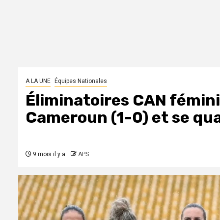
A LA UNE
Équipes Nationales
Éliminatoires CAN féminin
Cameroun (1-0) et se qual
9 mois il y a
APS