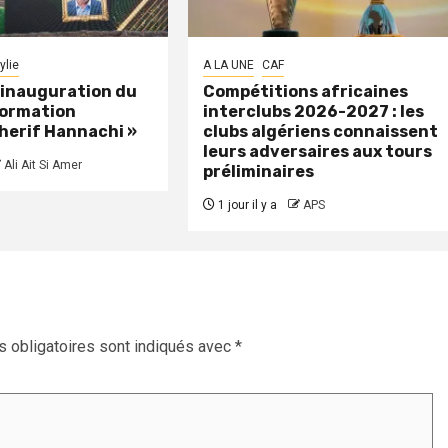
ylie
A LA UNE
CAF
: inauguration du
Compétitions africaines
formation
interclubs 2026-2027 : les
herif Hannachi »
clubs algériens connaissent
leurs adversaires aux tours
Ali Ait Si Amer
préliminaires
1 jour il y a
APS
 obligatoires sont indiqués avec
*