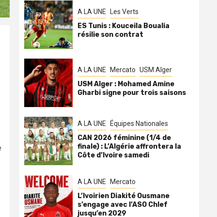
A LA UNE
Les Verts
ES Tunis : Kouceila Boualia
résilie son contrat
A LA UNE
Mercato
USM Alger
USM Alger : Mohamed Amine
Gharbi signe pour trois saisons
A LA UNE
Équipes Nationales
CAN 2026 féminine (1/4 de
finale) : L’Algérie affrontera la
e
Côte d’Ivoire samedi
A LA UNE
Mercato
L’Ivoirien Diakité Ousmane
s’engage avec l’ASO Chlef
jusqu’en 2029