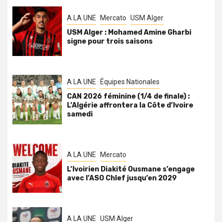
A LA UNE
Mercato
USM Alger
USM Alger : Mohamed Amine Gharbi
signe pour trois saisons
A LA UNE
Équipes Nationales
CAN 2026 féminine (1/4 de finale) :
L’Algérie affrontera la Côte d’Ivoire
samedi
A LA UNE
Mercato
L’Ivoirien Diakité Ousmane s’engage
avec l’ASO Chlef jusqu’en 2029
A LA UNE
USM Alger