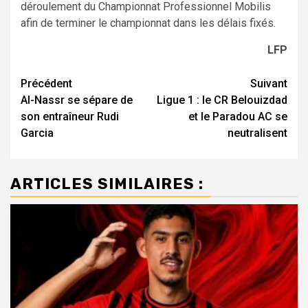
déroulement du Championnat Professionnel Mobilis
afin de terminer le championnat dans les délais fixés.
LFP
Navigation
Précédent
Suivant
Al-Nassr se sépare de
Ligue 1 : le CR Belouizdad
d’article
son entraîneur Rudi
et le Paradou AC se
Garcia
neutralisent
ARTICLES SIMILAIRES :