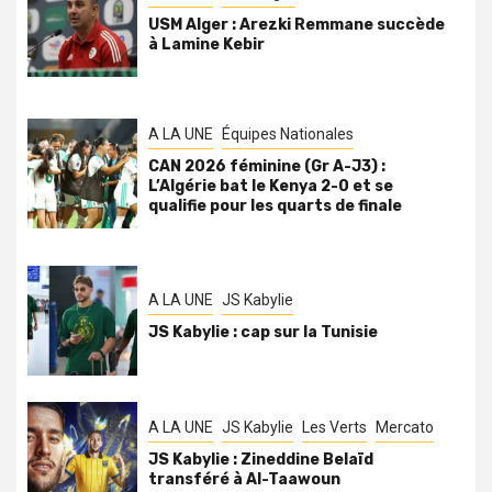
USM Alger : Arezki Remmane succède
à Lamine Kebir
A LA UNE
Équipes Nationales
CAN 2026 féminine (Gr A-J3) :
L’Algérie bat le Kenya 2-0 et se
qualifie pour les quarts de finale
A LA UNE
JS Kabylie
JS Kabylie : cap sur la Tunisie
A LA UNE
JS Kabylie
Les Verts
Mercato
JS Kabylie : Zineddine Belaïd
transféré à Al-Taawoun