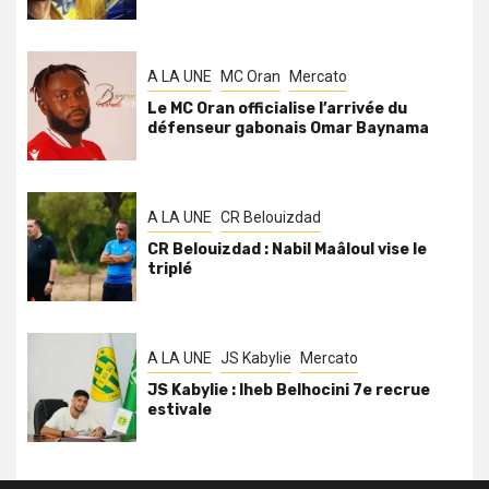
A LA UNE
MC Oran
Mercato
Le MC Oran officialise l’arrivée du
défenseur gabonais Omar Baynama
A LA UNE
CR Belouizdad
CR Belouizdad : Nabil Maâloul vise le
triplé
A LA UNE
JS Kabylie
Mercato
JS Kabylie : Iheb Belhocini 7e recrue
estivale