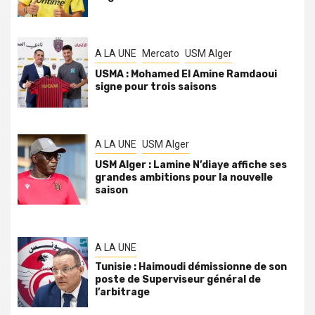
A LA UNE
Mercato
USM Alger
USMA : Mohamed El Amine Ramdaoui
signe pour trois saisons
A LA UNE
USM Alger
USM Alger : Lamine N’diaye affiche ses
grandes ambitions pour la nouvelle
saison
A LA UNE
Tunisie : Haimoudi démissionne de son
poste de Superviseur général de
l’arbitrage