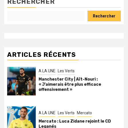
RECHERCHER
Rechercher
ARTICLES RÉCENTS
A LA UNE
Les Verts
Manchester City | Aït-Nouri :
« J’aimerais être plus efficace
offensivement »
A LA UNE
Les Verts
Mercato
Mercato : Luca Zidane rejoint le CD
Leganés