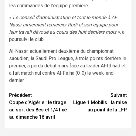
les commandes de l’équipe première.
«
Le conseil d’administration et tout le monde à Al-
Nassr aimeraient remercier Rudi et son équipe pour
leur travail dévoué au cours des huit derniers mois »,
a
poursuivi le club.
Al-Nassr, actuellement deuxième du championnat
saoudien, la Saudi Pro League, à trois points derrière le
premier, a perdu début mars face au leader Al-Ittihad et
a fait match nul contre Al-Feiha (0-0) le week-end
dernier.
Navigation
Précédent
Suivant
Coupe d’Algérie : le tirage
Ligue 1 Mobilis : la mise
d’article
au sort des 8es et 1/4 fixé
au point de la LFP
au dimanche 16 avril