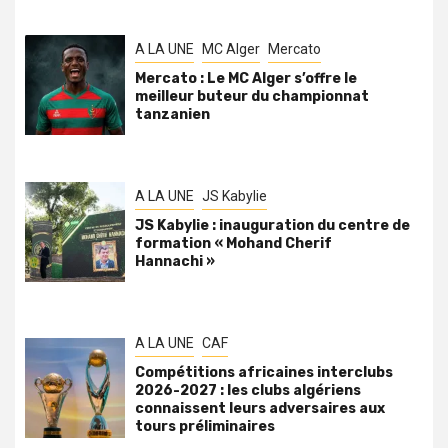
A LA UNE
MC Alger
Mercato
Mercato : Le MC Alger s’offre le
meilleur buteur du championnat
tanzanien
A LA UNE
JS Kabylie
JS Kabylie : inauguration du centre de
formation « Mohand Cherif
Hannachi »
A LA UNE
CAF
Compétitions africaines interclubs
2026-2027 : les clubs algériens
connaissent leurs adversaires aux
tours préliminaires