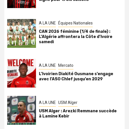
A LA UNE
Équipes Nationales
CAN 2026 féminine (1/4 de finale) :
L’Algérie affrontera la Côte d’Ivoire
samedi
A LA UNE
Mercato
L’Ivoirien Diakité Ousmane s’engage
avec l’ASO Chlef jusqu’en 2029
A LA UNE
USM Alger
USM Alger : Arezki Remmane succède
à Lamine Kebir