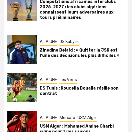
Compétitions africaines interclubs
2026-2027 : les clubs algériens
connaissent leurs adversaires aux
tours préliminaires
A LA UNE
JS Kabylie
Zinedine Belaïd : « Quitter la JSK est
l’une des décisions les plus difficiles »
A LA UNE
Les Verts
ES Tunis : Kouceila Boualia résilie son
contrat
A LA UNE
Mercato
USM Alger
USM Alger : Mohamed Amine Gharbi
signe pour trois saisons