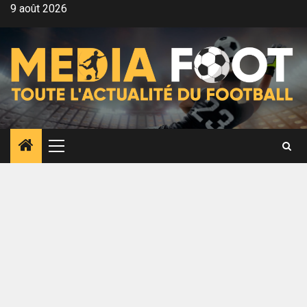
Aller
9 août 2026
au
contenu
Menu
principal