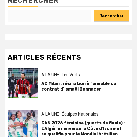
RECHERCHER
Rechercher
ARTICLES RÉCENTS
A LA UNE
Les Verts
AC Milan : résiliation à l’amiable du
contrat d’Ismaël Bennacer
A LA UNE
Équipes Nationales
CAN 2026 féminine (quarts de finale) :
L’Algérie renverse la Côte d’Ivoire et
se qualifie pour le Mondial brésilien