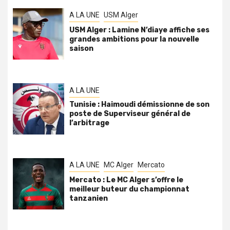
A LA UNE
USM Alger
USM Alger : Lamine N’diaye affiche ses
grandes ambitions pour la nouvelle
saison
A LA UNE
Tunisie : Haimoudi démissionne de son
poste de Superviseur général de
l’arbitrage
A LA UNE
MC Alger
Mercato
Mercato : Le MC Alger s’offre le
meilleur buteur du championnat
tanzanien