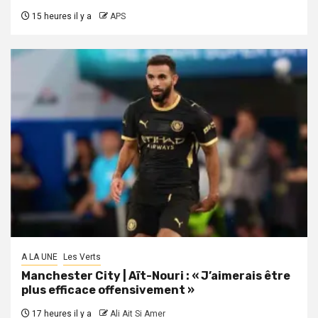
15 heures il y a
APS
A LA UNE
Les Verts
Manchester City | Aït-Nouri : « J’aimerais être
plus efficace offensivement »
17 heures il y a
Ali Ait Si Amer