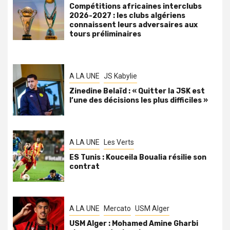
Compétitions africaines interclubs
2026-2027 : les clubs algériens
connaissent leurs adversaires aux
tours préliminaires
A LA UNE
JS Kabylie
Zinedine Belaïd : « Quitter la JSK est
l’une des décisions les plus difficiles »
A LA UNE
Les Verts
ES Tunis : Kouceila Boualia résilie son
contrat
A LA UNE
Mercato
USM Alger
USM Alger : Mohamed Amine Gharbi