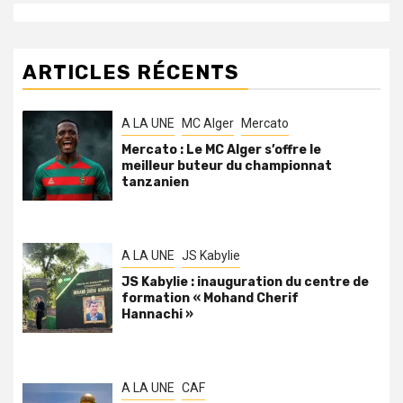
ARTICLES RÉCENTS
A LA UNE
MC Alger
Mercato
Mercato : Le MC Alger s’offre le
meilleur buteur du championnat
tanzanien
A LA UNE
JS Kabylie
JS Kabylie : inauguration du centre de
formation « Mohand Cherif
Hannachi »
A LA UNE
CAF