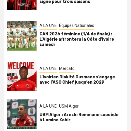
signe pour trois saisons
A LA UNE
Équipes Nationales
CAN 2026 féminine (1/4 de finale) :
L’Algérie affrontera la Côte d’Ivoire
samedi
A LA UNE
Mercato
L’Ivoirien Diakité Ousmane s’engage
avec l’ASO Chlef jusqu’en 2029
A LA UNE
USM Alger
USM Alger : Arezki Remmane succède
à Lamine Kebir