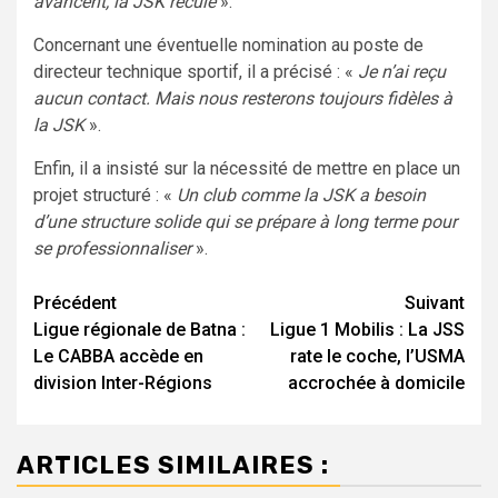
avancent, la JSK recule
».
Concernant une éventuelle nomination au poste de
directeur technique sportif, il a précisé : «
Je n’ai reçu
aucun contact. Mais nous resterons toujours fidèles à
la JSK
».
Enfin, il a insisté sur la nécessité de mettre en place un
projet structuré : «
Un club comme la JSK a besoin
d’une structure solide qui se prépare à long terme pour
se professionnaliser
».
Navigation
Précédent
Suivant
Ligue régionale de Batna :
Ligue 1 Mobilis : La JSS
d’article
Le CABBA accède en
rate le coche, l’USMA
division Inter-Régions
accrochée à domicile
ARTICLES SIMILAIRES :