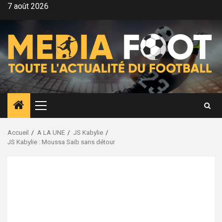
Aller
7 août 2026
au
contenu
Menu
principal
Accueil
A LA UNE
JS Kabylie
JS Kabylie : Moussa Saib sans détour