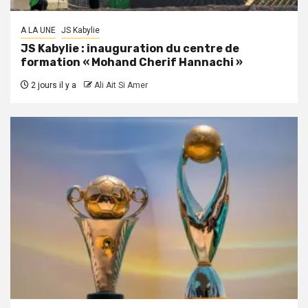
A LA UNE
JS Kabylie
JS Kabylie : inauguration du centre de
formation « Mohand Cherif Hannachi »
2 jours il y a
Ali Ait Si Amer