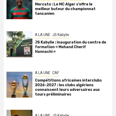
Mercato : Le MC Alger s’offre le
meilleur buteur du championnat
tanzanien
A LA UNE
JS Kabylie
JS Kabylie : inauguration du centre de
formation « Mohand Cherif
Hannachi »
A LA UNE
CAF
Compétitions africaines interclubs
2026-2027 : les clubs algériens
connaissent leurs adversaires aux
tours préliminaires
A LA UNE
JS Kabylie