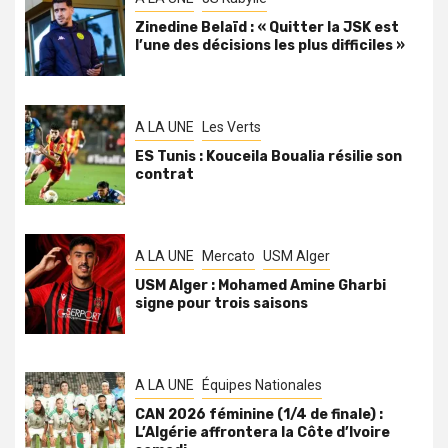
Zinedine Belaïd : « Quitter la JSK est
l’une des décisions les plus difficiles »
A LA UNE
Les Verts
ES Tunis : Kouceila Boualia résilie son
contrat
A LA UNE
Mercato
USM Alger
USM Alger : Mohamed Amine Gharbi
signe pour trois saisons
A LA UNE
Équipes Nationales
CAN 2026 féminine (1/4 de finale) :
L’Algérie affrontera la Côte d’Ivoire