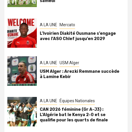
samedi
A LA UNE
Mercato
L’Ivoirien Diakité Ousmane s’engage
avec l’ASO Chlef jusqu’en 2029
A LA UNE
USM Alger
USM Alger : Arezki Remmane succède
à Lamine Kebir
A LA UNE
Équipes Nationales
CAN 2026 féminine (Gr A-J3) :
L’Algérie bat le Kenya 2-0 et se
qualifie pour les quarts de finale