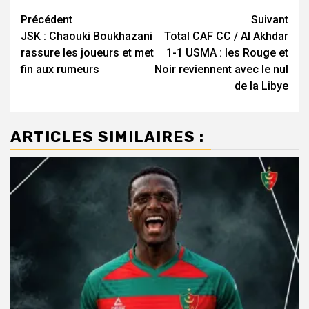
Navigation
Précédent
Suivant
JSK : Chaouki Boukhazani
Total CAF CC / Al Akhdar
d’article
rassure les joueurs et met
1-1 USMA : les Rouge et
fin aux rumeurs
Noir reviennent avec le nul
de la Libye
ARTICLES SIMILAIRES :