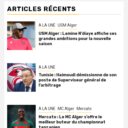
ARTICLES RÉCENTS
A LA UNE
USM Alger
USM Alger : Lamine N’diaye affiche ses
grandes ambitions pour la nouvelle
saison
A LA UNE
Tunisie : Haimoudi démissionne de son
poste de Superviseur général de
l’arbitrage
A LA UNE
MC Alger
Mercato
Mercato : Le MC Alger s’offre le
meilleur buteur du championnat
tanzanien