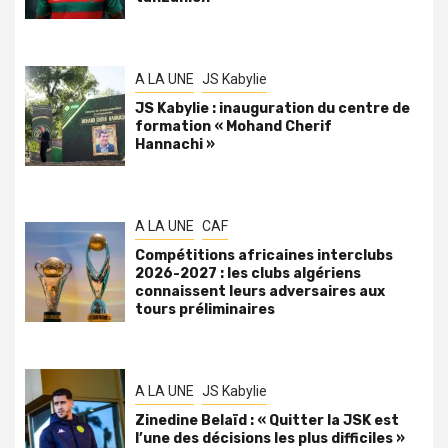
A LA UNE
JS Kabylie
JS Kabylie : inauguration du centre de
formation « Mohand Cherif
Hannachi »
A LA UNE
CAF
Compétitions africaines interclubs
2026-2027 : les clubs algériens
connaissent leurs adversaires aux
tours préliminaires
A LA UNE
JS Kabylie
Zinedine Belaïd : « Quitter la JSK est
l’une des décisions les plus difficiles »