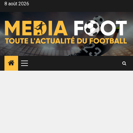
Aller
8 août 2026
au
contenu
Menu
principal