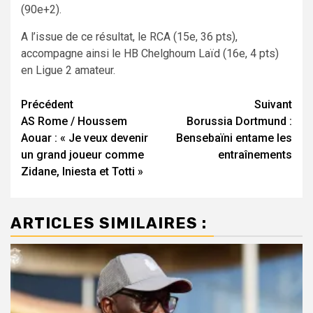
(90e+2).
A l’issue de ce résultat, le RCA (15e, 36 pts),
accompagne ainsi le HB Chelghoum Laïd (16e, 4 pts)
en Ligue 2 amateur.
Navigation
Précédent
Suivant
AS Rome / Houssem
Borussia Dortmund :
d’article
Aouar : « Je veux devenir
Bensebaïni entame les
un grand joueur comme
entraînements
Zidane, Iniesta et Totti »
ARTICLES SIMILAIRES :