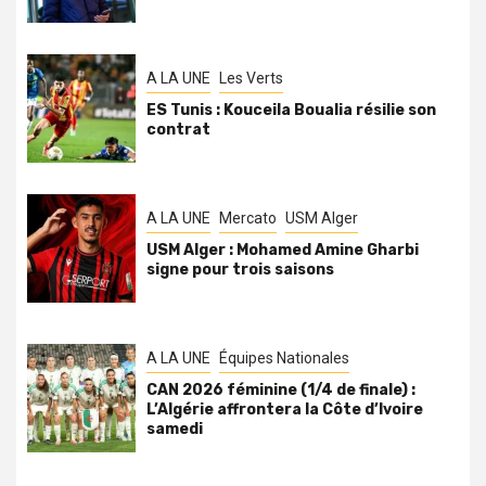
A LA UNE
Les Verts
ES Tunis : Kouceila Boualia résilie son
contrat
A LA UNE
Mercato
USM Alger
USM Alger : Mohamed Amine Gharbi
signe pour trois saisons
A LA UNE
Équipes Nationales
CAN 2026 féminine (1/4 de finale) :
L’Algérie affrontera la Côte d’Ivoire
samedi