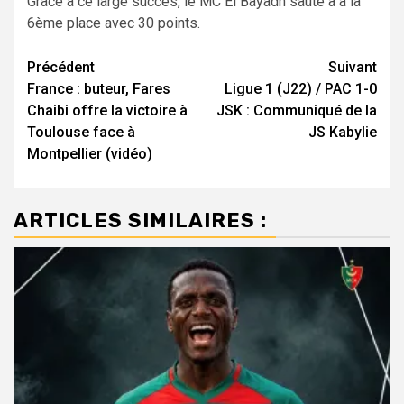
Grâce à ce large succès, le MC El Bayadh saute à a la
6ème place avec 30 points.
Navigation
Précédent
Suivant
France : buteur, Fares
Ligue 1 (J22) / PAC 1-0
d’article
Chaibi offre la victoire à
JSK : Communiqué de la
Toulouse face à
JS Kabylie
Montpellier (vidéo)
ARTICLES SIMILAIRES :