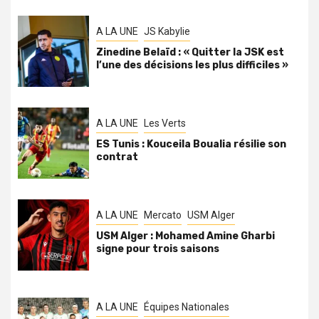
A LA UNE
JS Kabylie
Zinedine Belaïd : « Quitter la JSK est
l’une des décisions les plus difficiles »
A LA UNE
Les Verts
ES Tunis : Kouceila Boualia résilie son
contrat
A LA UNE
Mercato
USM Alger
USM Alger : Mohamed Amine Gharbi
signe pour trois saisons
A LA UNE
Équipes Nationales