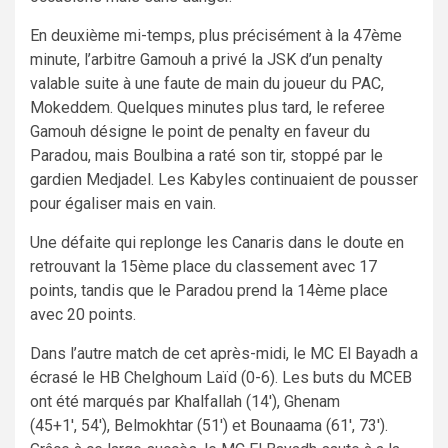
En deuxième mi-temps, plus précisément à la 47ème
minute, l’arbitre Gamouh a privé la JSK d’un penalty
valable suite à une faute de main du joueur du PAC,
Mokeddem. Quelques minutes plus tard, le referee
Gamouh désigne le point de penalty en faveur du
Paradou, mais Boulbina a raté son tir, stoppé par le
gardien Medjadel. Les Kabyles continuaient de pousser
pour égaliser mais en vain.
Une défaite qui replonge les Canaris dans le doute en
retrouvant la 15ème place du classement avec 17
points, tandis que le Paradou prend la 14ème place
avec 20 points.
Dans l’autre match de cet après-midi, le MC El Bayadh a
écrasé le HB Chelghoum Laïd (0-6). Les buts du MCEB
ont été marqués par Khalfallah (
14′),
Ghenam
(
45
+1′
,
54′),
Belmokhtar (
51′) et
Bounaama (
61′
,
73′).