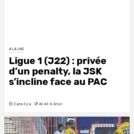
A LA UNE
Ligue 1 (J22) : privée
d’un penalty, la JSK
s’incline face au PAC
3 ans il y a
Ali Ait Si Amer