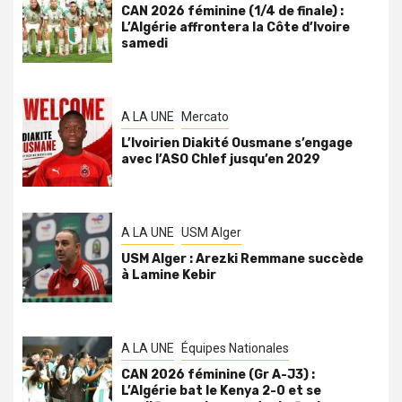
CAN 2026 féminine (1/4 de finale) :
L’Algérie affrontera la Côte d’Ivoire
samedi
A LA UNE
Mercato
L’Ivoirien Diakité Ousmane s’engage
avec l’ASO Chlef jusqu’en 2029
A LA UNE
USM Alger
USM Alger : Arezki Remmane succède
à Lamine Kebir
A LA UNE
Équipes Nationales
CAN 2026 féminine (Gr A-J3) :
L’Algérie bat le Kenya 2-0 et se