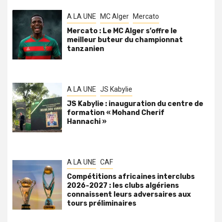
A LA UNE
MC Alger
Mercato
Mercato : Le MC Alger s’offre le
meilleur buteur du championnat
tanzanien
A LA UNE
JS Kabylie
JS Kabylie : inauguration du centre de
formation « Mohand Cherif
Hannachi »
A LA UNE
CAF
Compétitions africaines interclubs
2026-2027 : les clubs algériens
connaissent leurs adversaires aux
tours préliminaires