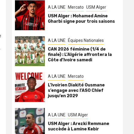
A LA UNE
Mercato
USM Alger
USM Alger : Mohamed Amine
Gharbi signe pour trois saisons
e
A LA UNE
Équipes Nationales
CAN 2026 féminine (1/4 de
r
finale) : L’Algérie affrontera la
Côte d’Ivoire samedi
A LA UNE
Mercato
L’Ivoirien Diakité Ousmane
s’engage avec l’ASO Chlef
jusqu’en 2029
A LA UNE
USM Alger
USM Alger : Arezki Remmane
succède à Lamine Kebir