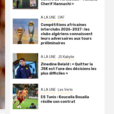
Cherif Hannachi »
A LA UNE
CAF
Compétitions africaines
interclubs 2026-2027 : les
clubs algériens connaissent
leurs adversaires aux tours
préliminaires
A LA UNE
JS Kabylie
Zinedine Belaïd : « Quitter la
JSK est l’une des décisions les
plus difficiles »
A LA UNE
Les Verts
ES Tunis : Kouceila Boualia
résilie son contrat