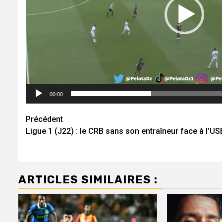
00:00
Navigation
Précédent
Ligue 1 (J22) : le CRB sans son entraîneur face à l’US
d’article
ARTICLES SIMILAIRES :