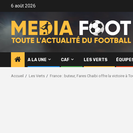
Aller
6 août 2026
au
contenu
A LA UNE
CAF
LES VERTS
ÉQUIPE
Accueil
Les Verts
France : buteur, Fares Chaibi offre la victoire à 