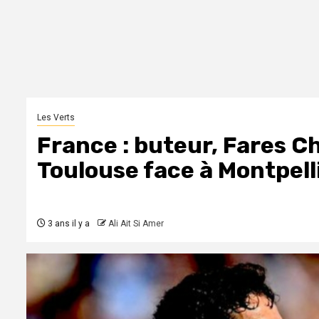
Les Verts
France : buteur, Fares Cha
Toulouse face à Montpelli
3 ans il y a
Ali Ait Si Amer