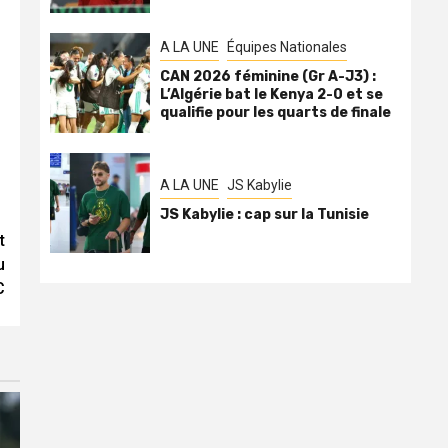
A LA UNE
Équipes Nationales
CAN 2026 féminine (Gr A-J3) :
L’Algérie bat le Kenya 2-0 et se
qualifie pour les quarts de finale
A LA UNE
JS Kabylie
JS Kabylie : cap sur la Tunisie
t
u
C