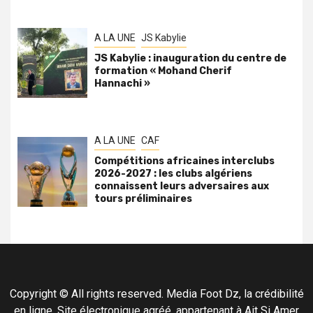
A LA UNE
JS Kabylie
JS Kabylie : inauguration du centre de
formation « Mohand Cherif
Hannachi »
A LA UNE
CAF
Compétitions africaines interclubs
2026-2027 : les clubs algériens
connaissent leurs adversaires aux
tours préliminaires
Copyright © All rights reserved. Media Foot Dz, la crédibilité
en ligne. Site électronique agréé, appartenant à Ait Si Amer