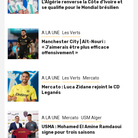
L’Algérie renverse la Côte d’Ivoire et
se qualifie pour le Mondial brésilien
A LA UNE
Les Verts
Manchester City | Aït-Nouri :
« J’aimerais être plus efficace
offensivement »
A LA UNE
Les Verts
Mercato
Mercato : Luca Zidane rejoint le CD
Leganés
A LA UNE
Mercato
USM Alger
USMA : Mohamed El Amine Ramdaoui
signe pour trois saisons