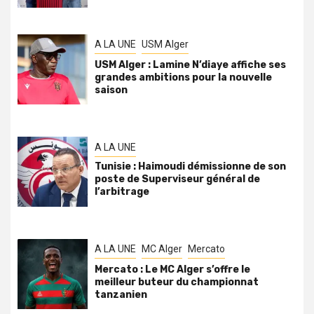
A LA UNE
USM Alger
USM Alger : Lamine N’diaye affiche ses
grandes ambitions pour la nouvelle
saison
A LA UNE
Tunisie : Haimoudi démissionne de son
poste de Superviseur général de
l’arbitrage
A LA UNE
MC Alger
Mercato
Mercato : Le MC Alger s’offre le
meilleur buteur du championnat
tanzanien