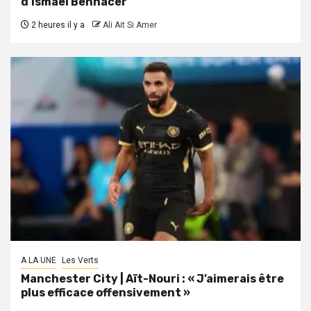
d’Ismaël Bennacer
2 heures il y a
Ali Ait Si Amer
A LA UNE
Les Verts
Manchester City | Aït-Nouri : « J’aimerais être
plus efficace offensivement »