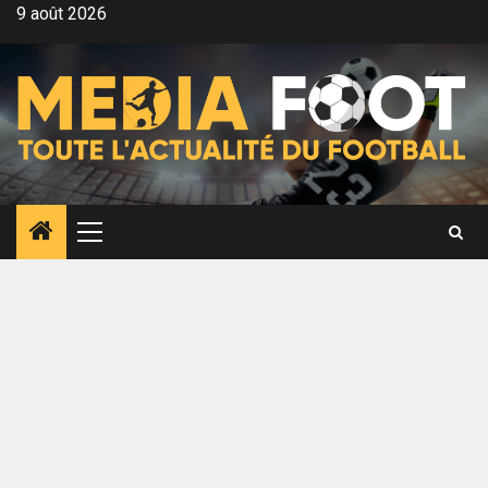
Aller
9 août 2026
au
contenu
Menu
principal