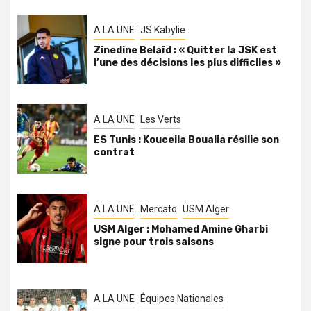
A LA UNE
JS Kabylie
Zinedine Belaïd : « Quitter la JSK est
l’une des décisions les plus difficiles »
A LA UNE
Les Verts
ES Tunis : Kouceila Boualia résilie son
contrat
A LA UNE
Mercato
USM Alger
USM Alger : Mohamed Amine Gharbi
signe pour trois saisons
A LA UNE
Équipes Nationales