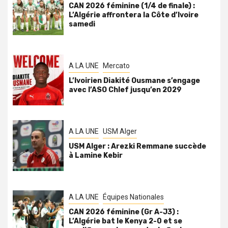
CAN 2026 féminine (1/4 de finale) :
L’Algérie affrontera la Côte d’Ivoire
samedi
A LA UNE
Mercato
L’Ivoirien Diakité Ousmane s’engage
avec l’ASO Chlef jusqu’en 2029
A LA UNE
USM Alger
USM Alger : Arezki Remmane succède
à Lamine Kebir
A LA UNE
Équipes Nationales
CAN 2026 féminine (Gr A-J3) :
L’Algérie bat le Kenya 2-0 et se