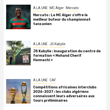
A LA UNE
MC Alger
Mercato
Mercato : Le MC Alger s’offre le
meilleur buteur du championnat
tanzanien
A LA UNE
JS Kabylie
JS Kabylie : inauguration du centre de
formation « Mohand Cherif
Hannachi »
A LA UNE
CAF
Compétitions africaines interclubs
2026-2027 : les clubs algériens
connaissent leurs adversaires aux
tours préliminaires