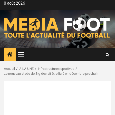
Aller
8 août 2026
au
contenu
Menu
principal
Accueil
A LA UNE
Infrastructures sportives
Le nouveau stade de Sig devrait être livré en décembre prochain