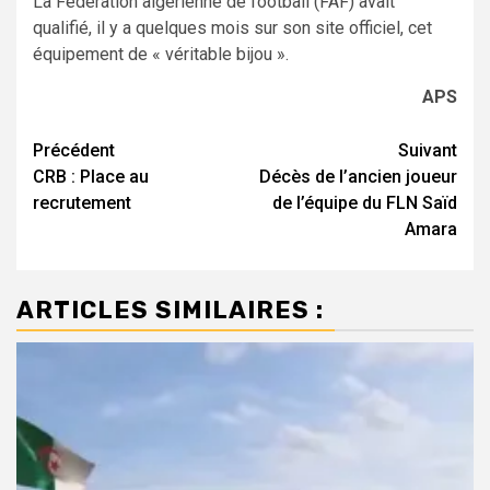
La Fédération algérienne de football (FAF) avait
qualifié, il y a quelques mois sur son site officiel, cet
équipement de « véritable bijou ».
APS
Navigation
Précédent
Suivant
CRB : Place au
Décès de l’ancien joueur
d’article
recrutement
de l’équipe du FLN Saïd
Amara
ARTICLES SIMILAIRES :