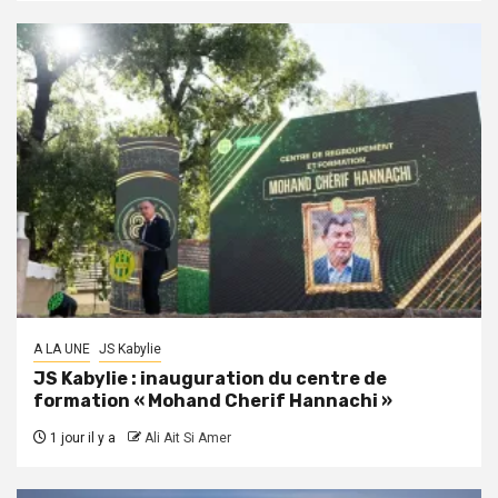
A LA UNE
JS Kabylie
JS Kabylie : inauguration du centre de
formation « Mohand Cherif Hannachi »
1 jour il y a
Ali Ait Si Amer