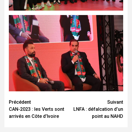
Navigation
Précédent
Suivant
CAN-2023 : les Verts sont
LNFA : défalcation d’un
d’article
arrivés en Côte d’Ivoire
point au NAHD