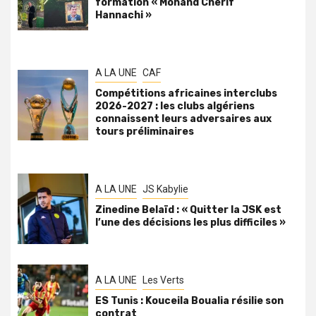
formation « Mohand Cherif
Hannachi »
A LA UNE
CAF
Compétitions africaines interclubs
2026-2027 : les clubs algériens
connaissent leurs adversaires aux
tours préliminaires
A LA UNE
JS Kabylie
Zinedine Belaïd : « Quitter la JSK est
l’une des décisions les plus difficiles »
A LA UNE
Les Verts
ES Tunis : Kouceila Boualia résilie son
contrat