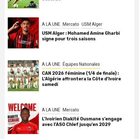
A LA UNE
Mercato
USM Alger
USM Alger : Mohamed Amine Gharbi
signe pour trois saisons
A LA UNE
Équipes Nationales
CAN 2026 féminine (1/4 de finale) :
L’Algérie affrontera la Côte d’Ivoire
samedi
A LA UNE
Mercato
L’Ivoirien Diakité Ousmane s’engage
avec l’ASO Chlef jusqu’en 2029