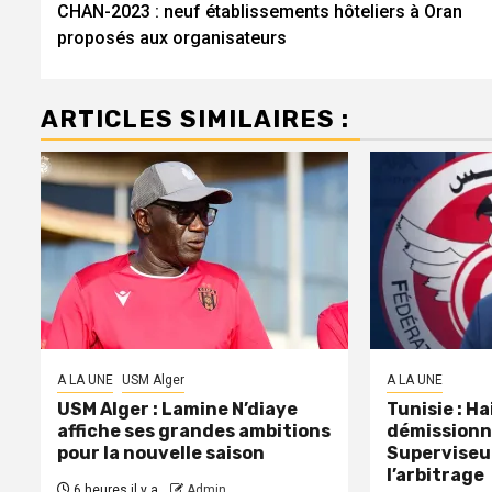
CHAN-2023 : neuf établissements hôteliers à Oran
d’article
proposés aux organisateurs
ARTICLES SIMILAIRES :
A LA UNE
USM Alger
A LA UNE
USM Alger : Lamine N’diaye
Tunisie : H
affiche ses grandes ambitions
démissionn
pour la nouvelle saison
Superviseu
l’arbitrage
6 heures il y a
Admin