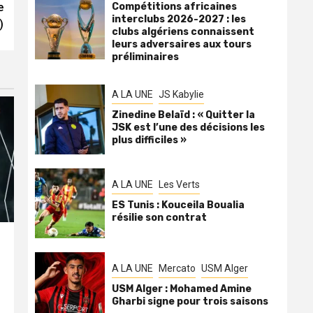
e
Compétitions africaines
interclubs 2026-2027 : les
)
clubs algériens connaissent
leurs adversaires aux tours
préliminaires
A LA UNE
JS Kabylie
Zinedine Belaïd : « Quitter la
JSK est l’une des décisions les
plus difficiles »
A LA UNE
Les Verts
ES Tunis : Kouceila Boualia
résilie son contrat
A LA UNE
Mercato
USM Alger
USM Alger : Mohamed Amine
Gharbi signe pour trois saisons