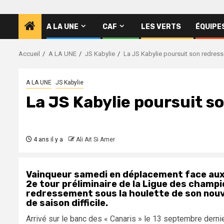
A LA UNE
CAF
LES VERTS
ÉQUIPE
Accueil
A LA UNE
JS Kabylie
La JS Kabylie poursuit son redres
A LA UNE
JS Kabylie
La JS Kabylie poursuit 
4 ans il y a
Ali Ait Si Amer
Vainqueur samedi en déplacement face aux T
2e tour préliminaire de la Ligue des champi
redressement sous la houlette de son nouv
de saison difficile.
Arrivé sur le banc des « Canaris » le 13 septembre dern