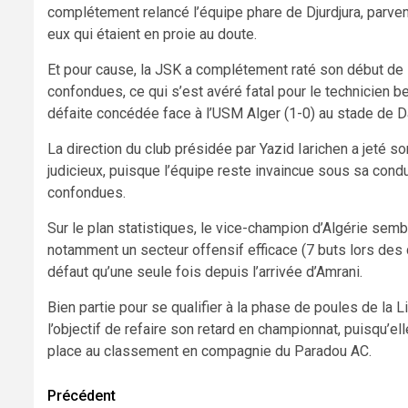
complétement relancé l’équipe phare de Djurdjura, parven
eux qui étaient en proie au doute.
Et pour cause, la JSK a complétement raté son début de s
confondues, ce qui s’est avéré fatal pour le technicien b
défaite concédée face à l’USM Alger (1-0) au stade de Da
La direction du club présidée par Yazid Iarichen a jeté so
judicieux, puisque l’équipe reste invaincue sous sa condui
confondues.
Sur le plan statistiques, le vice-champion d’Algérie sem
notamment un secteur offensif efficace (7 buts lors des q
défaut qu’une seule fois depuis l’arrivée d’Amrani.
Bien partie pour se qualifier à la phase de poules de la
l’objectif de refaire son retard en championnat, puisqu’
place au classement en compagnie du Paradou AC.
Navigation
Précédent