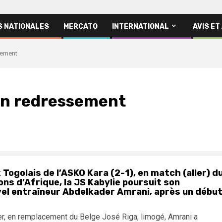
S NATIONALES
MERCATO
INTERNATIONAL
AVIS ET
sement
son redressement
ogolais de l’ASKO Kara (2-1), en match (aller) d
ons d’Afrique, la JS Kabylie poursuit son
el entraîneur Abdelkader Amrani, après un débu
ier, en remplacement du Belge José Riga, limogé, Amrani a