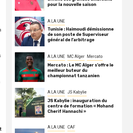
pour la nouvelle saison
A LA UNE
Tunisie : Haimoudi démissionne
a
de son poste de Superviseur
général de l’arbitrage
s
A LA UNE
MC Alger
Mercato
Mercato : Le MC Alger s’offre le
meilleur buteur du
championnat tanzanien
à
A LA UNE
JS Kabylie
JS Kabylie : inauguration du
centre de formation « Mohand
Cherif Hannachi »
A LA UNE
CAF
t