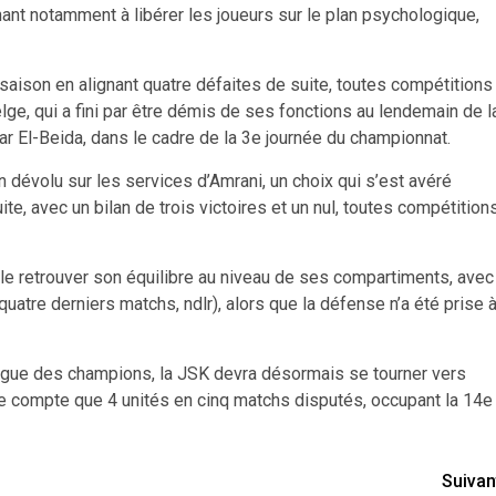
ant notamment à libérer les joueurs sur le plan psychologique,
aison en alignant quatre défaites de suite, toutes compétitions
elge, qui a fini par être démis de ses fonctions au lendemain de l
r El-Beida, dans le cadre de la 3e journée du championnat.
n dévolu sur les services d’Amrani, un choix qui s’est avéré
te, avec un bilan de trois victoires et un nul, toutes compétition
ble retrouver son équilibre au niveau de ses compartiments, avec
uatre derniers matchs, ndlr), alors que la défense n’a été prise 
 Ligue des champions, la JSK devra désormais se tourner vers
elle compte que 4 unités en cinq matchs disputés, occupant la 14e
Suivan