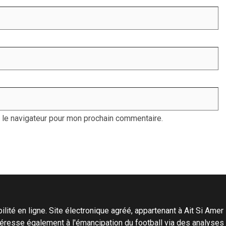
 le navigateur pour mon prochain commentaire.
ité en ligne. Site électronique agréé, appartenant à Ait Si Amer Pro
'intéresse également à l'émancipation du football via des analyse