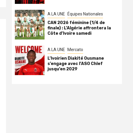
A LA UNE
Équipes Nationales
CAN 2026 féminine (1/4 de
finale) : L’Algérie affrontera la
Côte d’Ivoire samedi
A LA UNE
Mercato
L’Ivoirien Diakité Ousmane
s’engage avec l’ASO Chlef
jusqu’en 2029