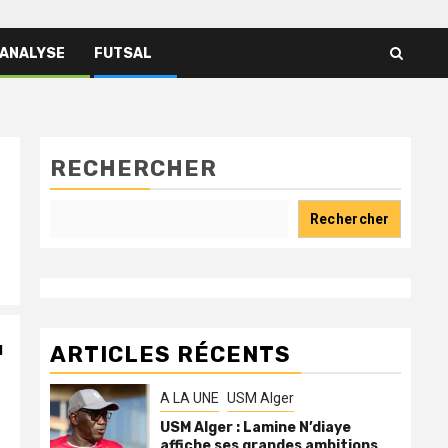
 ANALYSE
FUTSAL
RECHERCHER
Rechercher
u
ARTICLES RÉCENTS
t
A LA UNE
USM Alger
USM Alger : Lamine N’diaye
affiche ses grandes ambitions