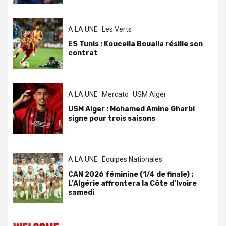
A LA UNE
Les Verts
ES Tunis : Kouceila Boualia résilie son
contrat
A LA UNE
Mercato
USM Alger
USM Alger : Mohamed Amine Gharbi
signe pour trois saisons
A LA UNE
Équipes Nationales
CAN 2026 féminine (1/4 de finale) :
L’Algérie affrontera la Côte d’Ivoire
samedi