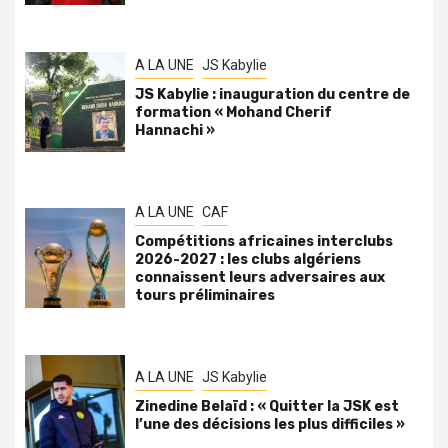
A LA UNE
JS Kabylie
JS Kabylie : inauguration du centre de
formation « Mohand Cherif
Hannachi »
A LA UNE
CAF
Compétitions africaines interclubs
2026-2027 : les clubs algériens
connaissent leurs adversaires aux
tours préliminaires
A LA UNE
JS Kabylie
Zinedine Belaïd : « Quitter la JSK est
l’une des décisions les plus difficiles »