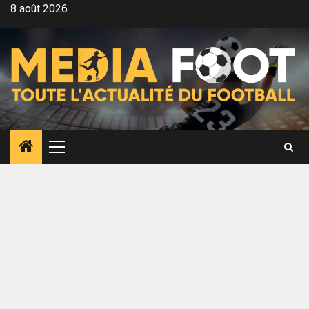
Aller
8 août 2026
au
contenu
Menu
principal