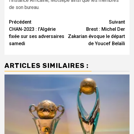
l’instance Africaine, Motsepe ainsi que les membres
de son bureau.
Navigation
Précédent
Suivant
CHAN-2023 : l’Algérie
Brest : Michel Der
d’article
fixée sur ses adversaires
Zakarian évoque le départ
samedi
de Youcef Belaïli
ARTICLES SIMILAIRES :