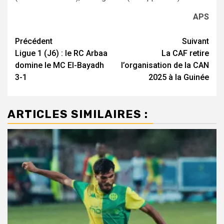
APS
Navigation
Précédent
Suivant
Ligue 1 (J6) : le RC Arbaa
La CAF retire
d’article
domine le MC El-Bayadh
l’organisation de la CAN
3-1
2025 à la Guinée
ARTICLES SIMILAIRES :