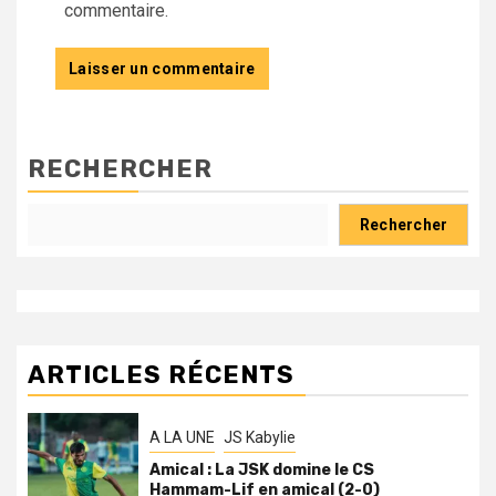
commentaire.
RECHERCHER
Rechercher
ARTICLES RÉCENTS
A LA UNE
JS Kabylie
Amical : La JSK domine le CS
Hammam-Lif en amical (2-0)