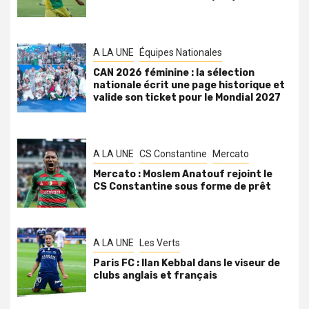
A LA UNE
Équipes Nationales
CAN 2026 féminine : la sélection
nationale écrit une page historique et
valide son ticket pour le Mondial 2027
A LA UNE
CS Constantine
Mercato
Mercato : Moslem Anatouf rejoint le
CS Constantine sous forme de prêt
A LA UNE
Les Verts
Paris FC : Ilan Kebbal dans le viseur de
clubs anglais et français