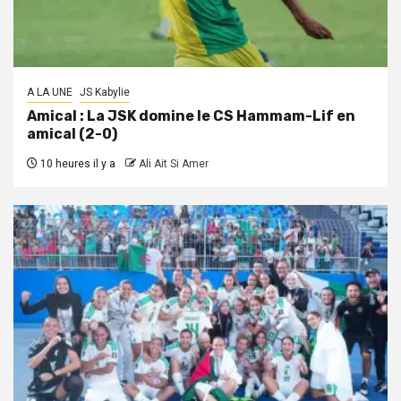
A LA UNE
JS Kabylie
Amical : La JSK domine le CS Hammam-Lif en
amical (2-0)
10 heures il y a
Ali Ait Si Amer