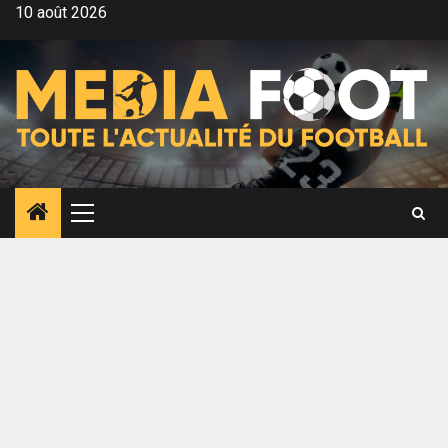
Aller
10 août 2026
au
contenu
Menu
principal