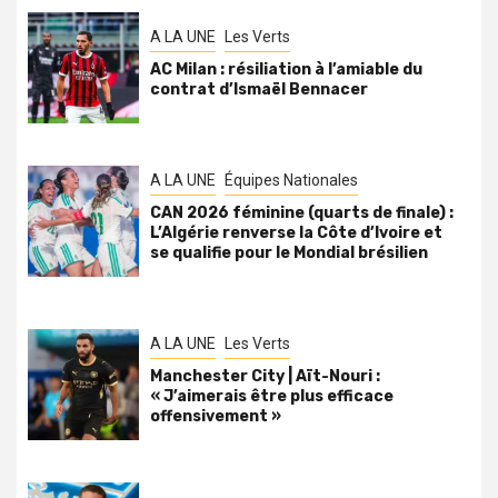
A LA UNE
Les Verts
AC Milan : résiliation à l’amiable du
contrat d’Ismaël Bennacer
A LA UNE
Équipes Nationales
CAN 2026 féminine (quarts de finale) :
L’Algérie renverse la Côte d’Ivoire et
se qualifie pour le Mondial brésilien
A LA UNE
Les Verts
Manchester City | Aït-Nouri :
« J’aimerais être plus efficace
offensivement »