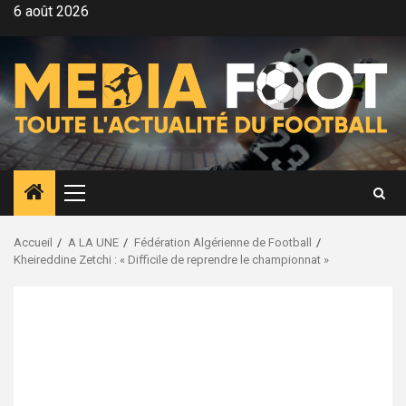
Aller
6 août 2026
au
contenu
Menu
principal
Accueil
A LA UNE
Fédération Algérienne de Football
Kheireddine Zetchi : « Difficile de reprendre le championnat »