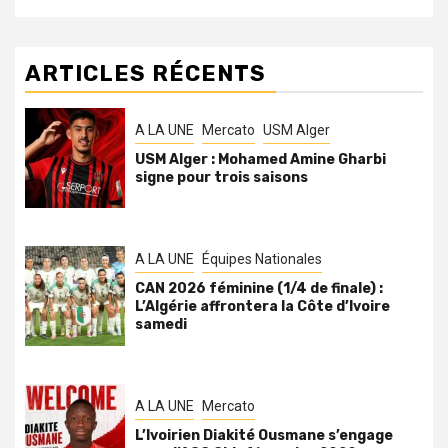
ARTICLES RÉCENTS
A LA UNE
Mercato
USM Alger
USM Alger : Mohamed Amine Gharbi
signe pour trois saisons
A LA UNE
Équipes Nationales
CAN 2026 féminine (1/4 de finale) :
L’Algérie affrontera la Côte d’Ivoire
samedi
A LA UNE
Mercato
L’Ivoirien Diakité Ousmane s’engage