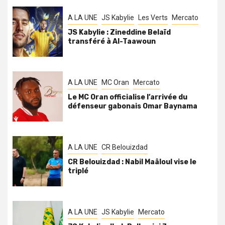
A LA UNE
JS Kabylie
Les Verts
Mercato
JS Kabylie : Zineddine Belaïd
transféré à Al-Taawoun
A LA UNE
MC Oran
Mercato
Le MC Oran officialise l’arrivée du
défenseur gabonais Omar Baynama
A LA UNE
CR Belouizdad
CR Belouizdad : Nabil Maâloul vise le
triplé
A LA UNE
JS Kabylie
Mercato