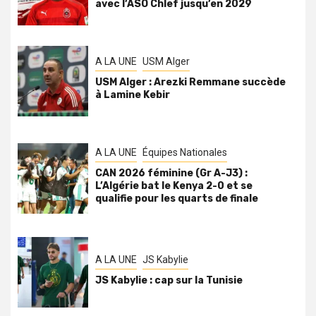
avec l’ASO Chlef jusqu’en 2029
A LA UNE
USM Alger
USM Alger : Arezki Remmane succède
à Lamine Kebir
A LA UNE
Équipes Nationales
CAN 2026 féminine (Gr A-J3) :
L’Algérie bat le Kenya 2-0 et se
qualifie pour les quarts de finale
A LA UNE
JS Kabylie
JS Kabylie : cap sur la Tunisie