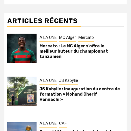
ARTICLES RÉCENTS
A LA UNE
MC Alger
Mercato
Mercato : Le MC Alger s’offre le
meilleur buteur du championnat
tanzanien
A LA UNE
JS Kabylie
JS Kabylie : inauguration du centre de
formation « Mohand Cherif
Hannachi »
A LA UNE
CAF