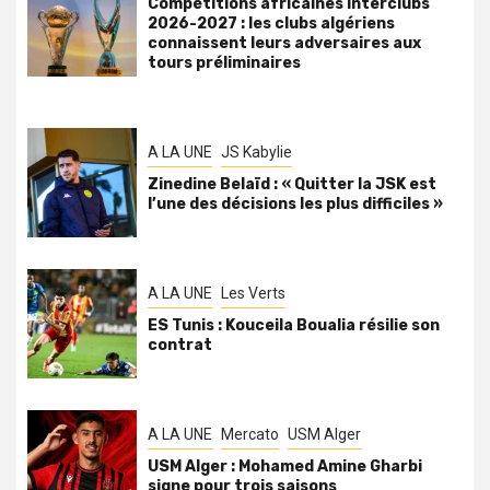
Compétitions africaines interclubs
2026-2027 : les clubs algériens
connaissent leurs adversaires aux
tours préliminaires
A LA UNE
JS Kabylie
Zinedine Belaïd : « Quitter la JSK est
l’une des décisions les plus difficiles »
A LA UNE
Les Verts
ES Tunis : Kouceila Boualia résilie son
contrat
A LA UNE
Mercato
USM Alger
USM Alger : Mohamed Amine Gharbi
signe pour trois saisons