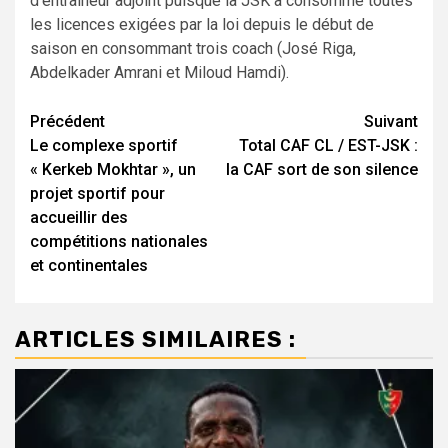
d’entraîneur adjoint puisque la JSK a consommé toutes
les licences exigées par la loi depuis le début de
saison en consommant trois coach (José Riga,
Abdelkader Amrani et Miloud Hamdi).
Navigation
Précédent
Suivant
Le complexe sportif
Total CAF CL / EST-JSK :
d’article
« Kerkeb Mokhtar », un
la CAF sort de son silence
projet sportif pour
accueillir des
compétitions nationales
et continentales
ARTICLES SIMILAIRES :