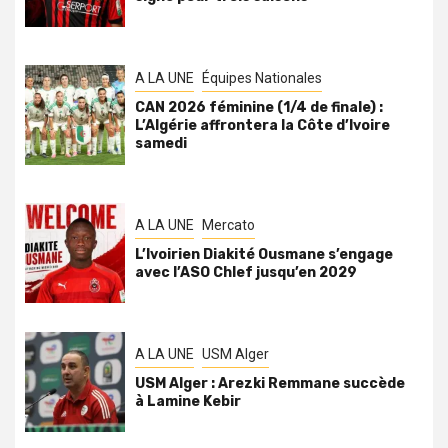
A LA UNE
Équipes Nationales
CAN 2026 féminine (1/4 de finale) :
L’Algérie affrontera la Côte d’Ivoire
samedi
A LA UNE
Mercato
L’Ivoirien Diakité Ousmane s’engage
avec l’ASO Chlef jusqu’en 2029
A LA UNE
USM Alger
USM Alger : Arezki Remmane succède
à Lamine Kebir