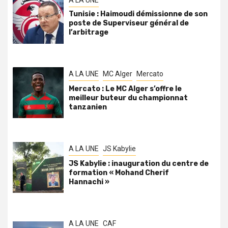
A LA UNE
Tunisie : Haimoudi démissionne de son
poste de Superviseur général de
l’arbitrage
A LA UNE
MC Alger
Mercato
Mercato : Le MC Alger s’offre le
meilleur buteur du championnat
tanzanien
A LA UNE
JS Kabylie
JS Kabylie : inauguration du centre de
formation « Mohand Cherif
Hannachi »
A LA UNE
CAF