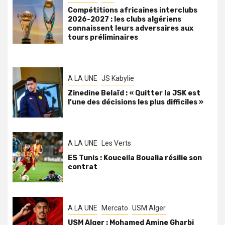
Compétitions africaines interclubs
2026-2027 : les clubs algériens
connaissent leurs adversaires aux
tours préliminaires
A LA UNE
JS Kabylie
Zinedine Belaïd : « Quitter la JSK est
l’une des décisions les plus difficiles »
A LA UNE
Les Verts
ES Tunis : Kouceila Boualia résilie son
contrat
A LA UNE
Mercato
USM Alger
USM Alger : Mohamed Amine Gharbi