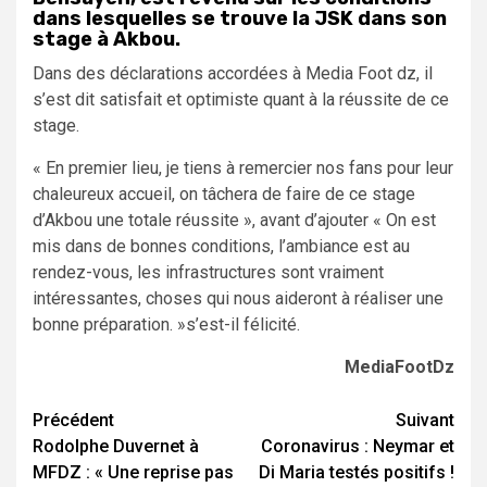
dans lesquelles se trouve la JSK dans son
stage à Akbou.
Dans des déclarations accordées à Media Foot dz, il
s’est dit satisfait et optimiste quant à la réussite de ce
stage.
« En premier lieu, je tiens à remercier nos fans pour leur
chaleureux accueil, on tâchera de faire de ce stage
d’Akbou une totale réussite », avant d’ajouter « On est
mis dans de bonnes conditions, l’ambiance est au
rendez-vous, les infrastructures sont vraiment
intéressantes, choses qui nous aideront à réaliser une
bonne préparation. »s’est-il félicité.
MediaFootDz
Navigation
Précédent
Suivant
Rodolphe Duvernet à
Coronavirus : Neymar et
d’article
MFDZ : « Une reprise pas
Di Maria testés positifs !