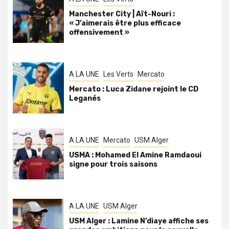
Manchester City | Aït-Nouri :
« J’aimerais être plus efficace
offensivement »
A LA UNE
Les Verts
Mercato
Mercato : Luca Zidane rejoint le CD
Leganés
A LA UNE
Mercato
USM Alger
USMA : Mohamed El Amine Ramdaoui
signe pour trois saisons
A LA UNE
USM Alger
USM Alger : Lamine N’diaye affiche ses