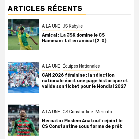
ARTICLES RÉCENTS
A LA UNE
JS Kabylie
Amical : La JSK domine le CS
Hammam-Lif en amical (2-0)
A LA UNE
Équipes Nationales
CAN 2026 féminine : la sélection
nationale écrit une page historique et
valide son ticket pour le Mondial 2027
A LA UNE
CS Constantine
Mercato
Mercato : Moslem Anatouf rejoint le
CS Constantine sous forme de prêt