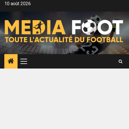
Aller
10 août 2026
au
contenu
Menu
principal