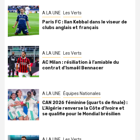
A LA UNE
Les Verts
Paris FC : Ilan Kebbal dans le viseur de
clubs anglais et français
A LA UNE
Les Verts
AC Milan : résiliation à l’amiable du
contrat d’Ismaël Bennacer
A LA UNE
Équipes Nationales
CAN 2026 féminine (quarts de finale) :
L’Algérie renverse la Côte d’Ivoire et
se qualifie pour le Mondial brésilien
A LA UNE
Les Verts