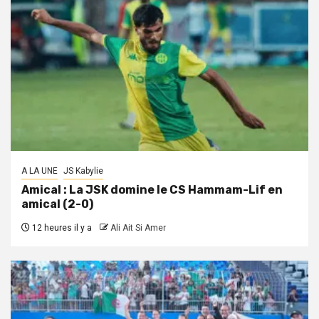
A LA UNE
JS Kabylie
Amical : La JSK domine le CS Hammam-Lif en
amical (2-0)
12 heures il y a
Ali Ait Si Amer