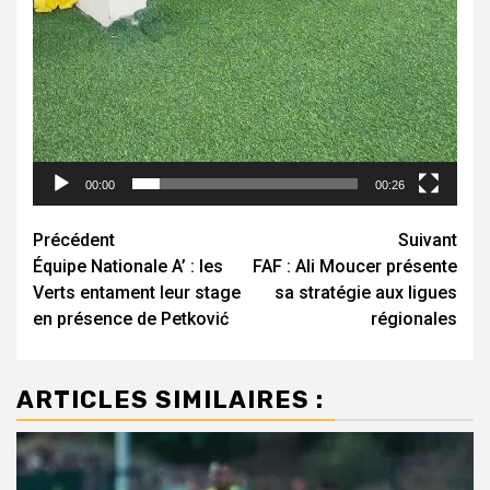
00:00
00:26
Navigation
Précédent
Suivant
Équipe Nationale A’ : les
FAF : Ali Moucer présente
d’article
Verts entament leur stage
sa stratégie aux ligues
en présence de Petković
régionales
ARTICLES SIMILAIRES :