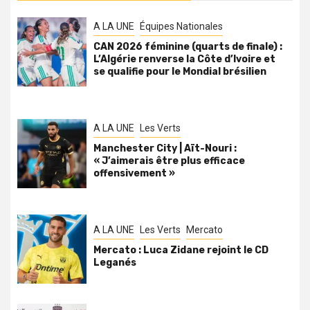
A LA UNE
Équipes Nationales
CAN 2026 féminine (quarts de finale) :
L’Algérie renverse la Côte d’Ivoire et
se qualifie pour le Mondial brésilien
A LA UNE
Les Verts
Manchester City | Aït-Nouri :
« J’aimerais être plus efficace
offensivement »
A LA UNE
Les Verts
Mercato
Mercato : Luca Zidane rejoint le CD
Leganés