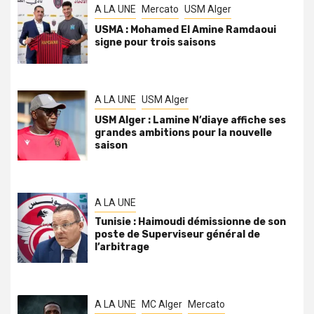
A LA UNE
Mercato
USM Alger
USMA : Mohamed El Amine Ramdaoui
signe pour trois saisons
A LA UNE
USM Alger
USM Alger : Lamine N’diaye affiche ses
grandes ambitions pour la nouvelle
saison
A LA UNE
Tunisie : Haimoudi démissionne de son
poste de Superviseur général de
l’arbitrage
A LA UNE
MC Alger
Mercato