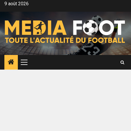
Aller
9 août 2026
au
contenu
Menu
principal