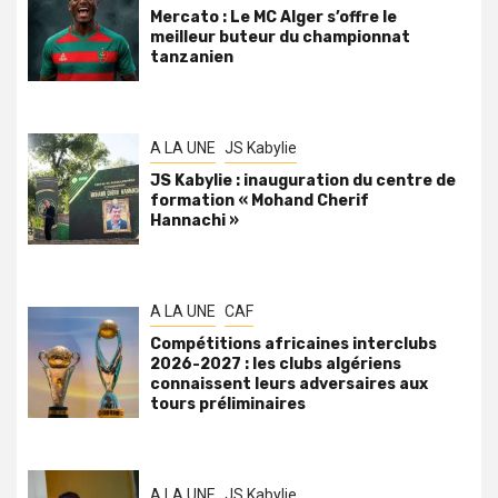
Mercato : Le MC Alger s’offre le
meilleur buteur du championnat
tanzanien
A LA UNE
JS Kabylie
JS Kabylie : inauguration du centre de
formation « Mohand Cherif
Hannachi »
A LA UNE
CAF
Compétitions africaines interclubs
2026-2027 : les clubs algériens
connaissent leurs adversaires aux
tours préliminaires
A LA UNE
JS Kabylie