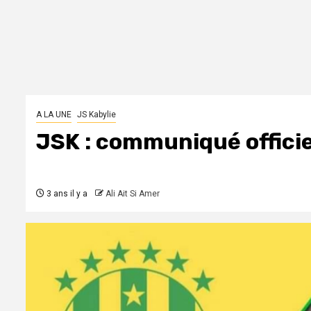
A LA UNE
JS Kabylie
JSK : communiqué officie
3 ans il y a
Ali Ait Si Amer