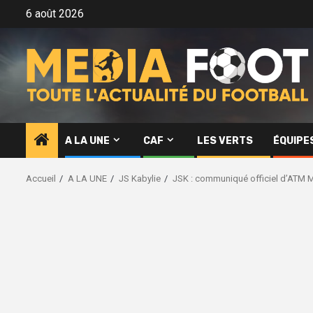
Aller
6 août 2026
au
contenu
A LA UNE
CAF
LES VERTS
ÉQUIPE
Accueil
A LA UNE
JS Kabylie
JSK : communiqué officiel d’ATM M