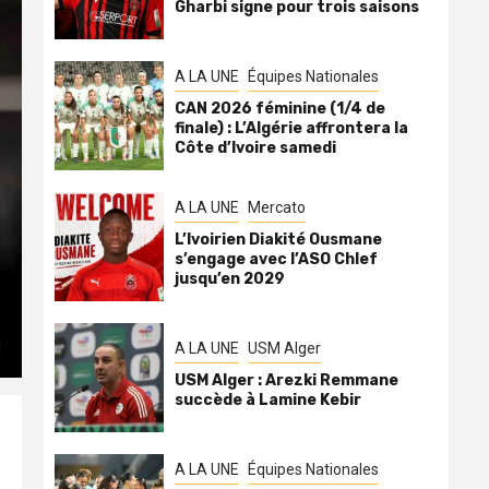
Gharbi signe pour trois saisons
A LA UNE
Équipes Nationales
CAN 2026 féminine (1/4 de
finale) : L’Algérie affrontera la
Côte d’Ivoire samedi
A LA UNE
Mercato
L’Ivoirien Diakité Ousmane
s’engage avec l’ASO Chlef
jusqu’en 2029
A LA UNE
USM Alger
USM Alger : Arezki Remmane
succède à Lamine Kebir
A LA UNE
Équipes Nationales