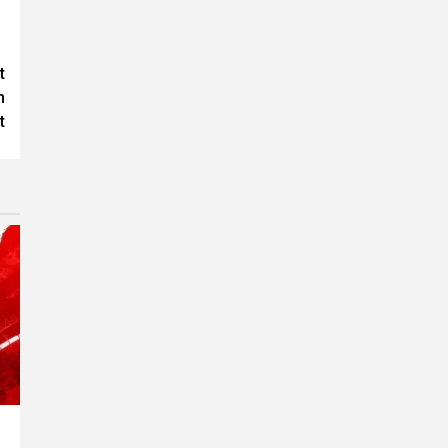
t
h
t