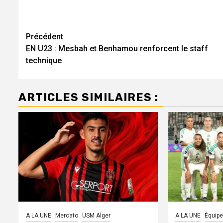
Navigation
Précédent
EN U23 : Mesbah et Benhamou renforcent le staff
d’article
technique
ARTICLES SIMILAIRES :
A LA UNE
Mercato
USM Alger
A LA UNE
Équipe