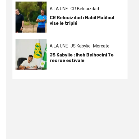
A LA UNE
CR Belouizdad
CR Belouizdad : Nabil Maâloul
vise le triplé
A LA UNE
JS Kabylie
Mercato
JS Kabylie : Iheb Belhocini 7e
recrue estivale