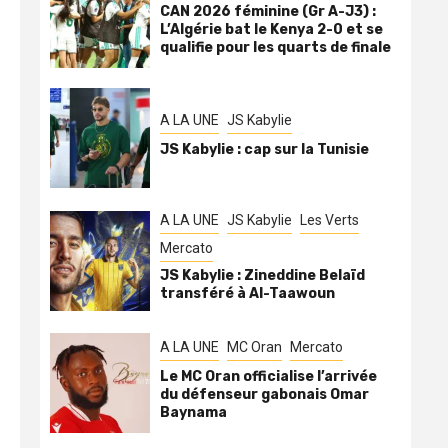
CAN 2026 féminine (Gr A-J3) :
L’Algérie bat le Kenya 2-0 et se
qualifie pour les quarts de finale
A LA UNE
JS Kabylie
JS Kabylie : cap sur la Tunisie
A LA UNE
JS Kabylie
Les Verts
Mercato
JS Kabylie : Zineddine Belaïd
transféré à Al-Taawoun
A LA UNE
MC Oran
Mercato
Le MC Oran officialise l’arrivée
du défenseur gabonais Omar
Baynama