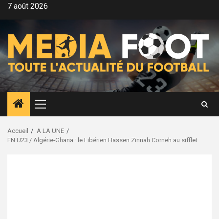
Aller
7 août 2026
au
contenu
Menu
principal
Accueil
A LA UNE
EN U23 / Algérie-Ghana : le Libérien Hassen Zinnah Corneh au sifflet