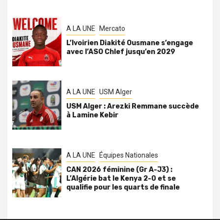
A LA UNE
Mercato
L’Ivoirien Diakité Ousmane s’engage
avec l’ASO Chlef jusqu’en 2029
A LA UNE
USM Alger
USM Alger : Arezki Remmane succède
à Lamine Kebir
A LA UNE
Équipes Nationales
CAN 2026 féminine (Gr A-J3) :
L’Algérie bat le Kenya 2-0 et se
qualifie pour les quarts de finale