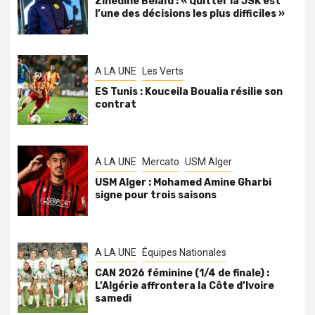
Zinedine Belaïd : « Quitter la JSK est
l’une des décisions les plus difficiles »
A LA UNE
Les Verts
ES Tunis : Kouceila Boualia résilie son
contrat
A LA UNE
Mercato
USM Alger
USM Alger : Mohamed Amine Gharbi
signe pour trois saisons
A LA UNE
Équipes Nationales
CAN 2026 féminine (1/4 de finale) :
L’Algérie affrontera la Côte d’Ivoire
samedi