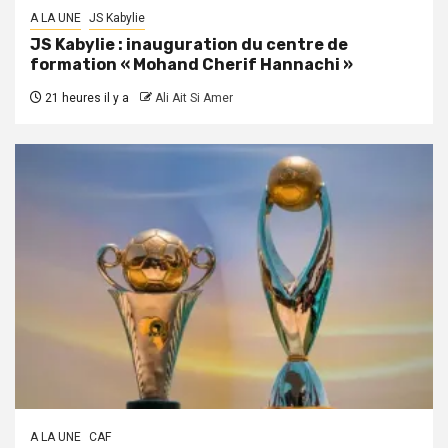
A LA UNE
JS Kabylie
JS Kabylie : inauguration du centre de
formation « Mohand Cherif Hannachi »
21 heures il y a
Ali Ait Si Amer
A LA UNE
CAF