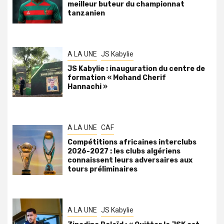
meilleur buteur du championnat
tanzanien
A LA UNE
JS Kabylie
JS Kabylie : inauguration du centre de
formation « Mohand Cherif
Hannachi »
A LA UNE
CAF
Compétitions africaines interclubs
2026-2027 : les clubs algériens
connaissent leurs adversaires aux
tours préliminaires
A LA UNE
JS Kabylie