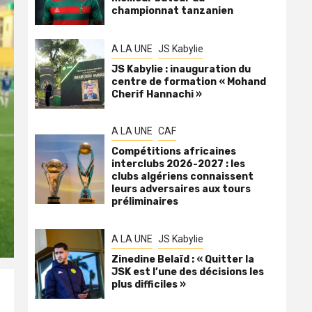
championnat tanzanien
A LA UNE
JS Kabylie
JS Kabylie : inauguration du
centre de formation « Mohand
Cherif Hannachi »
A LA UNE
CAF
Compétitions africaines
interclubs 2026-2027 : les
clubs algériens connaissent
leurs adversaires aux tours
préliminaires
A LA UNE
JS Kabylie
Zinedine Belaïd : « Quitter la
JSK est l’une des décisions les
plus difficiles »