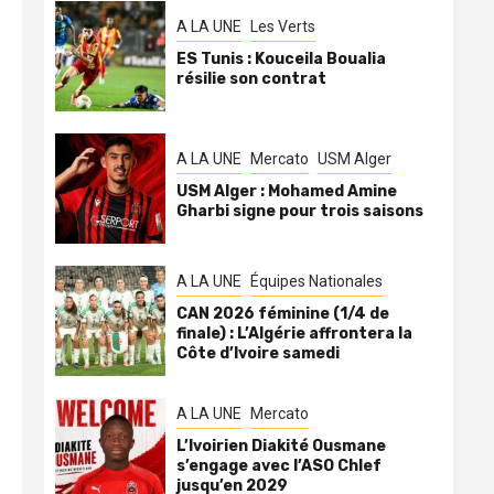
A LA UNE
Les Verts
ES Tunis : Kouceila Boualia
résilie son contrat
A LA UNE
Mercato
USM Alger
USM Alger : Mohamed Amine
Gharbi signe pour trois saisons
A LA UNE
Équipes Nationales
CAN 2026 féminine (1/4 de
finale) : L’Algérie affrontera la
Côte d’Ivoire samedi
A LA UNE
Mercato
L’Ivoirien Diakité Ousmane
s’engage avec l’ASO Chlef
jusqu’en 2029