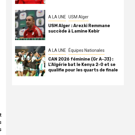
A LA UNE
USM Alger
USM Alger : Arezki Remmane
succède à Lamine Kebir
A LA UNE
Équipes Nationales
CAN 2026 féminine (Gr A-J3) :
L’Algérie bat le Kenya 2-0 et se
qualifie pour les quarts de finale
t
s
s