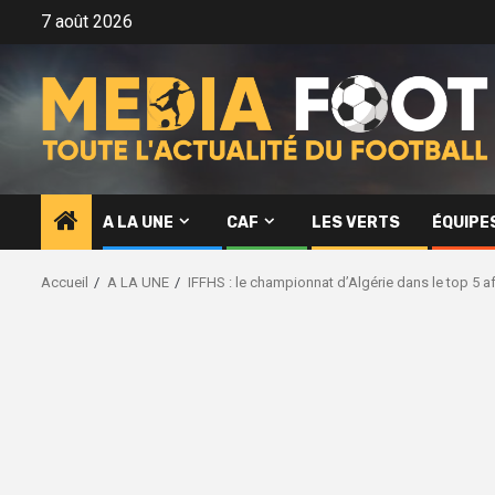
Aller
7 août 2026
au
contenu
A LA UNE
CAF
LES VERTS
ÉQUIPE
Accueil
A LA UNE
IFFHS : le championnat d’Algérie dans le top 5 a