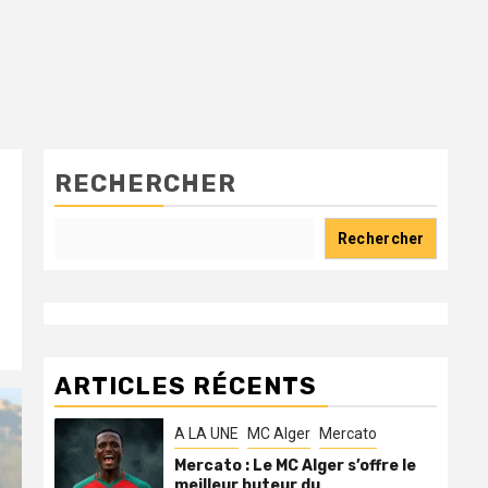
RECHERCHER
Rechercher
ARTICLES RÉCENTS
A LA UNE
MC Alger
Mercato
Mercato : Le MC Alger s’offre le
meilleur buteur du