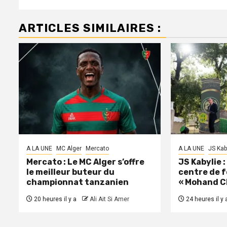
ARTICLES SIMILAIRES :
A LA UNE
MC Alger
Mercato
A LA UNE
JS Kab
Mercato : Le MC Alger s’offre
JS Kabylie 
le meilleur buteur du
centre de 
championnat tanzanien
« Mohand C
20 heures il y a
Ali Ait Si Amer
24 heures il y 