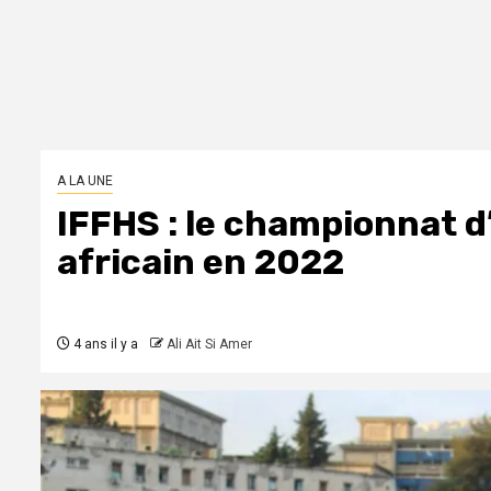
A LA UNE
IFFHS : le championnat d’
africain en 2022
4 ans il y a
Ali Ait Si Amer