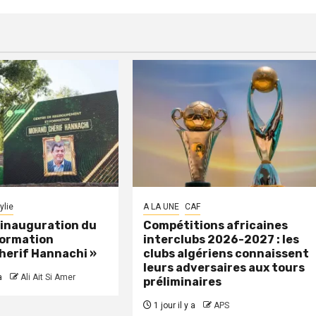
ylie
A LA UNE
CAF
: inauguration du
Compétitions africaines
formation
interclubs 2026-2027 : les
herif Hannachi »
clubs algériens connaissent
leurs adversaires aux tours
a
Ali Ait Si Amer
préliminaires
1 jour il y a
APS