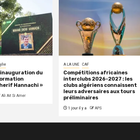
ylie
A LA UNE
CAF
: inauguration du
Compétitions africaines
formation
interclubs 2026-2027 : les
herif Hannachi »
clubs algériens connaissent
leurs adversaires aux tours
Ali Ait Si Amer
préliminaires
1 jour il y a
APS