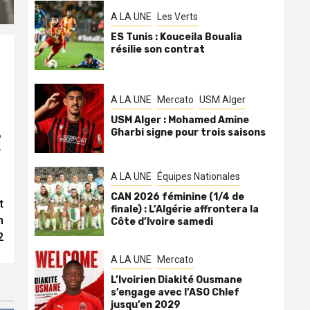
A LA UNE
Les Verts
ES Tunis : Kouceila Boualia
résilie son contrat
A LA UNE
Mercato
USM Alger
USM Alger : Mohamed Amine
Gharbi signe pour trois saisons
A LA UNE
Équipes Nationales
CAN 2026 féminine (1/4 de
t
finale) : L’Algérie affrontera la
n
Côte d’Ivoire samedi
2
A LA UNE
Mercato
L’Ivoirien Diakité Ousmane
s’engage avec l’ASO Chlef
jusqu’en 2029