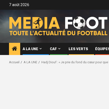
Aller
7 août 2026
au
contenu
A LA UNE
CAF
LES VERTS
ÉQUIPE
Accueil
A LA UNE
Hadj Diouf : « Je prie du fond du cœur pour que 