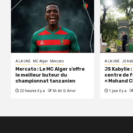
A LA UNE
MC Alger
Mercato
A LA UNE
JS Kab
Mercato : Le MC Alger s’offre
JS Kabylie 
le meilleur buteur du
centre de 
championnat tanzanien
« Mohand C
22 heures il y a
Ali Ait Si Amer
1 jour il y a