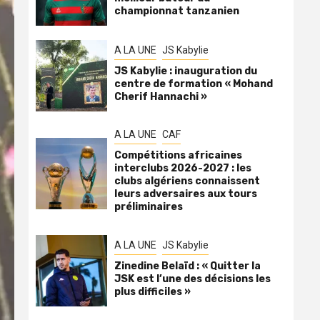
championnat tanzanien
A LA UNE
JS Kabylie
JS Kabylie : inauguration du
centre de formation « Mohand
Cherif Hannachi »
A LA UNE
CAF
Compétitions africaines
interclubs 2026-2027 : les
clubs algériens connaissent
leurs adversaires aux tours
préliminaires
A LA UNE
JS Kabylie
Zinedine Belaïd : « Quitter la
JSK est l’une des décisions les
plus difficiles »