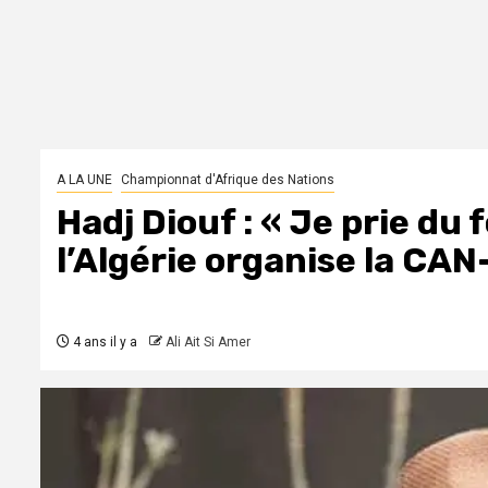
A LA UNE
Championnat d'Afrique des Nations
Hadj Diouf : « Je prie du
l’Algérie organise la CA
4 ans il y a
Ali Ait Si Amer