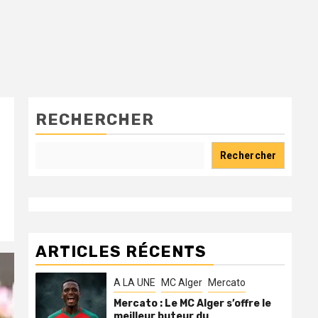
RECHERCHER
Rechercher
ARTICLES RÉCENTS
A LA UNE
MC Alger
Mercato
Mercato : Le MC Alger s’offre le
meilleur buteur du